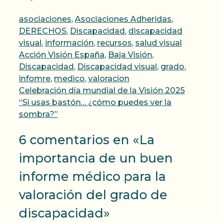
Categorías
asociaciones
,
Asociaciones Adheridas
,
DERECHOS
,
Discapacidad
,
discapacidad
Etiquetas
visual
,
información
,
recursos
,
salud visual
Acción Visión España
,
Baja Visión
,
Discapacidad
,
Discapacidad visual
,
grado
,
infomre
,
medico
,
valoracion
Celebración día mundial de la Visión 2025
“Si usas bastón… ¿cómo puedes ver la
sombra?”
6 comentarios en «La
importancia de un buen
informe médico para la
valoración del grado de
discapacidad»