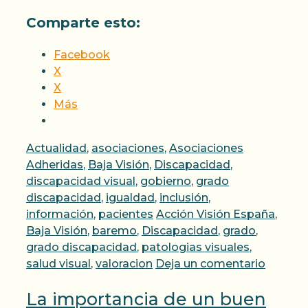
Comparte esto:
Facebook
X
X
Más
Categorías
Actualidad
,
asociaciones
,
Asociaciones
Adheridas
,
Baja Visión
,
Discapacidad
,
discapacidad visual
,
gobierno
,
grado
discapacidad
,
igualdad
,
inclusión
,
Etiquetas
información
,
pacientes
Acción Visión España
,
Baja Visión
,
baremo
,
Discapacidad
,
grado
,
grado discapacidad
,
patologias visuales
,
salud visual
,
valoracion
Deja un comentario
La importancia de un buen