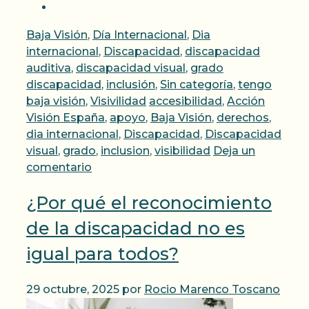
Categorías
Baja Visión
,
Día Internacional
,
Dia
internacional
,
Discapacidad
,
discapacidad
auditiva
,
discapacidad visual
,
grado
discapacidad
,
inclusión
,
Sin categoría
,
tengo
Etiquetas
baja visión
,
Visivilidad
accesibilidad
,
Acción
Visión España
,
apoyo
,
Baja Visión
,
derechos
,
dia internacional
,
Discapacidad
,
Discapacidad
visual
,
grado
,
inclusion
,
visibilidad
Deja un
comentario
¿Por qué el reconocimiento
de la discapacidad no es
igual para todos?
29 octubre, 2025
por
Rocio Marenco Toscano