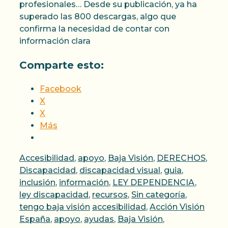
profesionales… Desde su publicación, ya ha
superado las 800 descargas, algo que
confirma la necesidad de contar con
información clara
Comparte esto:
Facebook
X
X
Más
Categorías
Accesibilidad
,
apoyo
,
Baja Visión
,
DERECHOS
,
Discapacidad
,
discapacidad visual
,
guia
,
inclusión
,
información
,
LEY DEPENDENCIA
,
ley discapacidad
,
recursos
,
Sin categoría
,
Etiquetas
tengo baja visión
accesibilidad
,
Acción Visión
España
,
apoyo
,
ayudas
,
Baja Visión
,