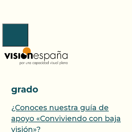
Saltar
al
contenido
Menú
grado
¿Conoces nuestra guía de
apoyo «Conviviendo con baja
visión»?