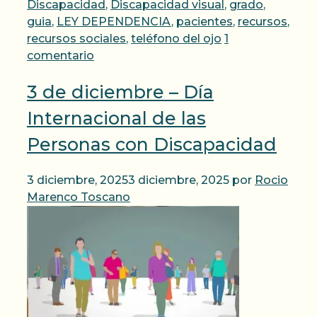
Discapacidad
,
Discapacidad visual
,
grado
,
guia
,
LEY DEPENDENCIA
,
pacientes
,
recursos
,
recursos sociales
,
teléfono del ojo
1
comentario
3 de diciembre – Día
Internacional de las
Personas con Discapacidad
3 diciembre, 2025
3 diciembre, 2025
por
Rocio
Marenco Toscano