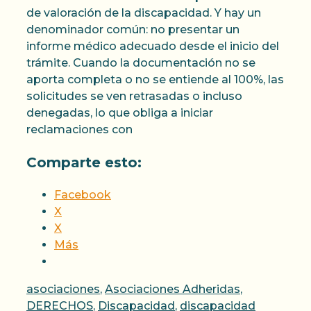
de valoración de la discapacidad. Y hay un
denominador común: no presentar un
informe médico adecuado desde el inicio del
trámite. Cuando la documentación no se
aporta completa o no se entiende al 100%, las
solicitudes se ven retrasadas o incluso
denegadas, lo que obliga a iniciar
reclamaciones con
Comparte esto:
Facebook
X
X
Más
Categorías
asociaciones
,
Asociaciones Adheridas
,
DERECHOS
,
Discapacidad
,
discapacidad