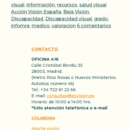
Etiquetas
visual
,
información
,
recursos
,
salud visual
Acción Visión España
,
Baja Visión
,
Discapacidad
,
Discapacidad visual
,
grado
,
infomre
,
medico
,
valoracion
6 comentarios
CONTACTO
OFICINA 416
Calle Cristóbal Bordiu 35
28003, Madrid.
(Metro Rios Rosas o Nuevos Ministerios.
Autobús número 45)
Tel.: +34 722 61 22 66
E-mail:
consultas@esvision.es
Horario: de 10:00 a 14:00 hrs.
*Sólo atención telefónica o e-mail
COLABORA
Hazte socio