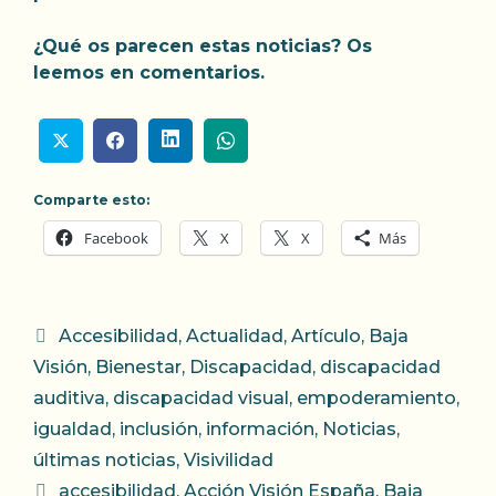
¿Qué os parecen estas noticias? Os
leemos en comentarios.
Comparte esto:
Facebook
X
X
Más
Categorías
Accesibilidad
,
Actualidad
,
Artículo
,
Baja
Visión
,
Bienestar
,
Discapacidad
,
discapacidad
auditiva
,
discapacidad visual
,
empoderamiento
,
igualdad
,
inclusión
,
información
,
Noticias
,
últimas noticias
,
Visivilidad
Etiquetas
accesibilidad
,
Acción Visión España
,
Baja