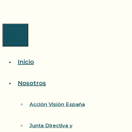
Saltar
al
contenido
Menú
Inicio
Nosotros
Acción Visión España
Junta Directiva y