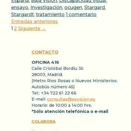
España
,
Baja Visión
,
Discapacidad visual
,
ensayo
,
Investigación
,
ocugen
,
Stargard
,
Stargardt
,
tratamiento
1 comentario
Entradas anteriores
Página
Página
1
2
Siguiente
→
CONTACTO
OFICINA 416
Calle Cristóbal Bordiu 35
28003, Madrid.
(Metro Rios Rosas o Nuevos Ministerios.
Autobús número 45)
Tel.: +34 722 61 22 66
E-mail:
consultas@esvision.es
Horario: de 10:00 a 14:00 hrs.
*Sólo atención telefónica o e-mail
COLABORA