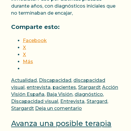
durante años, con diagnósticos iniciales que
no terminaban de encajar,
Comparte esto:
Facebook
X
X
Más
Categorías
Actualidad
,
Discapacidad
,
discapacidad
Etiquetas
visual
,
entrevista
,
pacientes
,
Stargardt
Acción
Visión España
,
Baja Visión
,
diagnóstico
,
Discapacidad visual
,
Entrevista
,
Stargard
,
Stargardt
Deja un comentario
Avanza una posible terapia