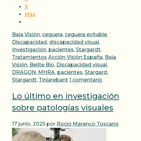
X
Más
Categorías
Baja Visión
,
ceguera
,
ceguera evitable
,
Discapacidad
,
discapacidad visual
,
Investigación
,
pacientes
,
Stargardt
,
Etiquetas
Tratamientos
Acción Visión España
,
Baja
Visión
,
Belite Bio
,
Discapacidad visual
,
DRAGON
,
MHRA
,
pacientes
,
Stargard
,
Stargardt
,
Tinlarebant
1 comentario
Lo último en investigación
sobre patologías visuales
17 junio, 2025
por
Rocio Marenco Toscano