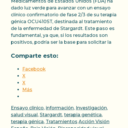
Medicamentos de Estados Unidos (FDA) ha
dado luz verde para avanzar con un ensayo
clínico confirmatorio de fase 2/3 de su terapia
génica OCU410ST, destinada al tratamiento
de la enfermedad de Stargardt. Este paso es
fundamental, ya que, si los resultados son
positivos, podría ser la base para solicitar la
Comparte esto:
Facebook
X
X
Más
Categorías
Ensayo clínico
,
información
,
Investigación
,
salud visual
,
Stargardt
,
terapia genética
,
Etiquetas
terapia génica
,
Tratamientos
Acción Visión