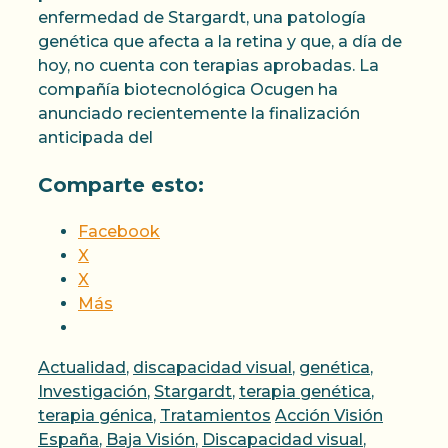
enfermedad de Stargardt, una patología
genética que afecta a la retina y que, a día de
hoy, no cuenta con terapias aprobadas. La
compañía biotecnológica Ocugen ha
anunciado recientemente la finalización
anticipada del
Comparte esto:
Facebook
X
X
Más
Categorías
Actualidad
,
discapacidad visual
,
genética
,
Investigación
,
Stargardt
,
terapia genética
,
Etiquetas
terapia génica
,
Tratamientos
Acción Visión
España
,
Baja Visión
,
Discapacidad visual
,