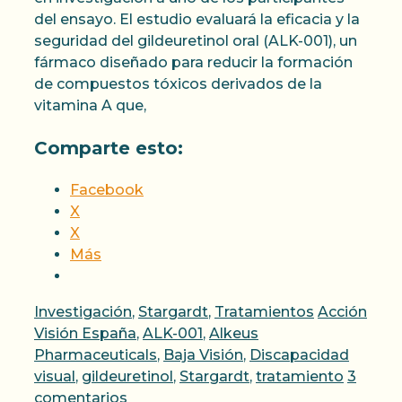
del ensayo. El estudio evaluará la eficacia y la
seguridad del gildeuretinol oral (ALK-001), un
fármaco diseñado para reducir la formación
de compuestos tóxicos derivados de la
vitamina A que,
Comparte esto:
Facebook
X
X
Más
Categorías
Etiquetas
Investigación
,
Stargardt
,
Tratamientos
Acción
Visión España
,
ALK-001
,
Alkeus
Pharmaceuticals
,
Baja Visión
,
Discapacidad
visual
,
gildeuretinol
,
Stargardt
,
tratamiento
3
comentarios