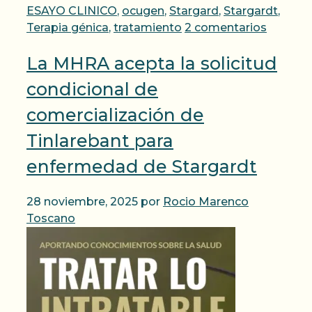
ESAYO CLINICO
,
ocugen
,
Stargard
,
Stargardt
,
Terapia génica
,
tratamiento
2 comentarios
La MHRA acepta la solicitud
condicional de
comercialización de
Tinlarebant para
enfermedad de Stargardt
28 noviembre, 2025
por
Rocio Marenco
Toscano