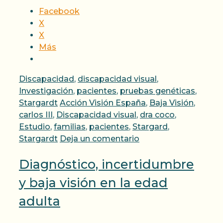
Facebook
X
X
Más
Categorías
Discapacidad
,
discapacidad visual
,
Investigación
,
pacientes
,
pruebas genéticas
,
Etiquetas
Stargardt
Acción Visión España
,
Baja Visión
,
carlos III
,
Discapacidad visual
,
dra coco
,
Estudio
,
familias
,
pacientes
,
Stargard
,
Stargardt
Deja un comentario
Diagnóstico, incertidumbre
y baja visión en la edad
adulta