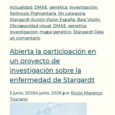
Categorías
Actualidad
,
DMAE
,
genética
,
Investigación
,
Retinosis Pigmentaria
,
Sin categoría
,
Etiquetas
Stargardt
Acción Visión España
,
Baja Visión
,
Discapacidad visual
,
DMAE
,
genetica
,
Investigacion
,
mapa genetico
,
Stargardt
Deja
un comentario
Abierta la participación en
un proyecto de
investigación sobre la
enfermedad de Stargardt
5 junio, 2026
4 junio, 2026
por
Rocio Marenco
Toscano