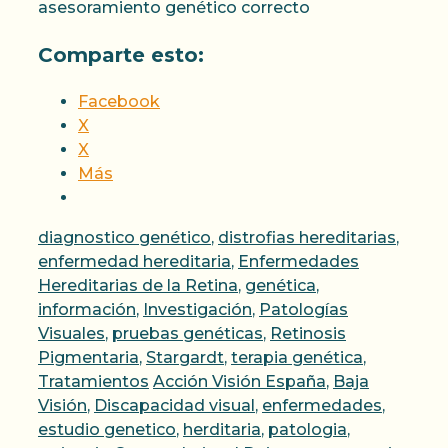
asesoramiento genético correcto
Comparte esto:
Facebook
X
X
Más
Categorías
diagnostico genético
,
distrofias hereditarias
,
enfermedad hereditaria
,
Enfermedades
Hereditarias de la Retina
,
genética
,
información
,
Investigación
,
Patologías
Visuales
,
pruebas genéticas
,
Retinosis
Pigmentaria
,
Stargardt
,
terapia genética
,
Etiquetas
Tratamientos
Acción Visión España
,
Baja
Visión
,
Discapacidad visual
,
enfermedades
,
estudio genetico
,
herditaria
,
patologia
,