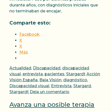
durante años, con diagnósticos iniciales que
no terminaban de encajar,
Comparte esto:
Facebook
X
X
Más
Categorías
Actualidad
,
Discapacidad
,
discapacidad
Etiquetas
visual
,
entrevista
,
pacientes
,
Stargardt
Acción
Visión España
,
Baja Visión
,
diagnóstico
,
Discapacidad visual
,
Entrevista
,
Stargard
,
Stargardt
Deja un comentario
Avanza una posible terapia