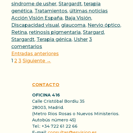
sindrome de usher
,
Stargardt
,
terapia
Etiquetas
genética
,
Tratamientos
,
últimas noticias
Acción Visión España
,
Baja Visión
,
Discapacidad visual
,
glaucoma
,
Nervio óptico
,
Retina
,
retinosis pigmentaria
,
Stargard
,
Stargardt
,
Terapia génica
,
Usher
3
comentarios
Entradas anteriores
Página
Página
Página
1
2
3
Siguiente
→
CONTACTO
OFICINA 416
Calle Cristóbal Bordiu 35
28003, Madrid.
(Metro Rios Rosas o Nuevos Ministerios.
Autobús número 45)
Tel.: +34 722 61 22 66
E-mail:
consultas@esvision.es