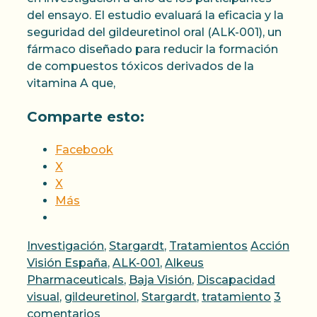
del ensayo. El estudio evaluará la eficacia y la
seguridad del gildeuretinol oral (ALK-001), un
fármaco diseñado para reducir la formación
de compuestos tóxicos derivados de la
vitamina A que,
Comparte esto:
Facebook
X
X
Más
Categorías
Etiquetas
Investigación
,
Stargardt
,
Tratamientos
Acción
Visión España
,
ALK-001
,
Alkeus
Pharmaceuticals
,
Baja Visión
,
Discapacidad
visual
,
gildeuretinol
,
Stargardt
,
tratamiento
3
comentarios