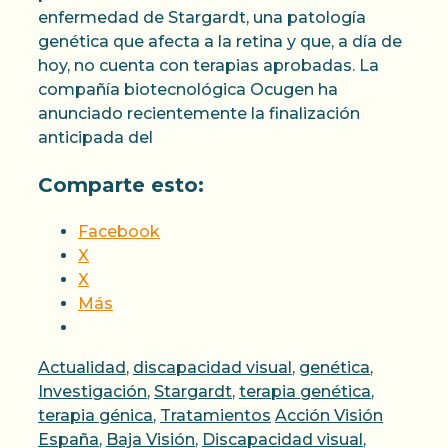
enfermedad de Stargardt, una patología
genética que afecta a la retina y que, a día de
hoy, no cuenta con terapias aprobadas. La
compañía biotecnológica Ocugen ha
anunciado recientemente la finalización
anticipada del
Comparte esto:
Facebook
X
X
Más
Categorías
Actualidad
,
discapacidad visual
,
genética
,
Investigación
,
Stargardt
,
terapia genética
,
Etiquetas
terapia génica
,
Tratamientos
Acción Visión
España
,
Baja Visión
,
Discapacidad visual
,