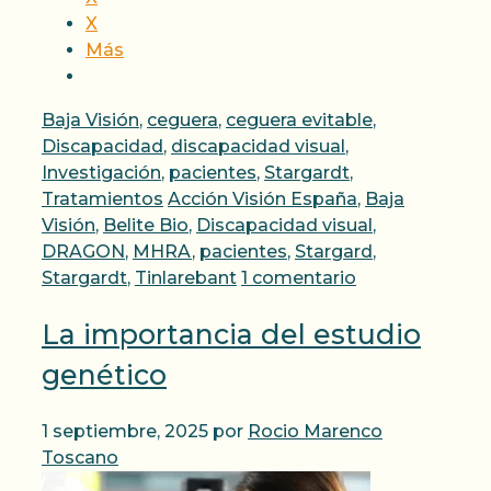
X
Más
Categorías
Baja Visión
,
ceguera
,
ceguera evitable
,
Discapacidad
,
discapacidad visual
,
Investigación
,
pacientes
,
Stargardt
,
Etiquetas
Tratamientos
Acción Visión España
,
Baja
Visión
,
Belite Bio
,
Discapacidad visual
,
DRAGON
,
MHRA
,
pacientes
,
Stargard
,
Stargardt
,
Tinlarebant
1 comentario
La importancia del estudio
genético
1 septiembre, 2025
por
Rocio Marenco
Toscano