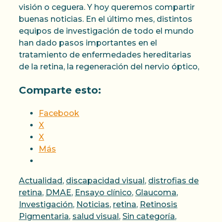
visión o ceguera. Y hoy queremos compartir
buenas noticias. En el último mes, distintos
equipos de investigación de todo el mundo
han dado pasos importantes en el
tratamiento de enfermedades hereditarias
de la retina, la regeneración del nervio óptico,
Comparte esto:
Facebook
X
X
Más
Categorías
Actualidad
,
discapacidad visual
,
distrofias de
retina
,
DMAE
,
Ensayo clínico
,
Glaucoma
,
Investigación
,
Noticias
,
retina
,
Retinosis
Pigmentaria
,
salud visual
,
Sin categoría
,