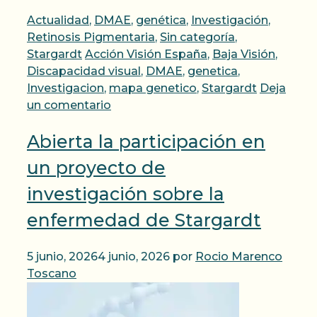
Categorías
Actualidad
,
DMAE
,
genética
,
Investigación
,
Retinosis Pigmentaria
,
Sin categoría
,
Etiquetas
Stargardt
Acción Visión España
,
Baja Visión
,
Discapacidad visual
,
DMAE
,
genetica
,
Investigacion
,
mapa genetico
,
Stargardt
Deja
un comentario
Abierta la participación en
un proyecto de
investigación sobre la
enfermedad de Stargardt
5 junio, 2026
4 junio, 2026
por
Rocio Marenco
Toscano