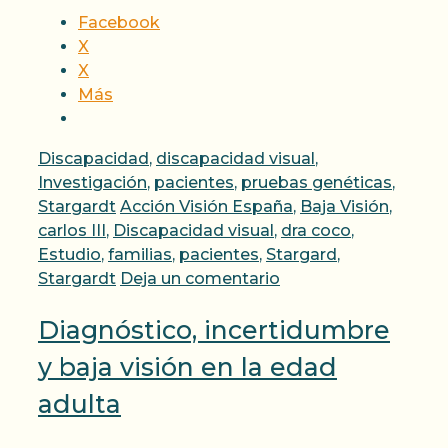
Facebook
X
X
Más
Categorías
Discapacidad
,
discapacidad visual
,
Investigación
,
pacientes
,
pruebas genéticas
,
Etiquetas
Stargardt
Acción Visión España
,
Baja Visión
,
carlos III
,
Discapacidad visual
,
dra coco
,
Estudio
,
familias
,
pacientes
,
Stargard
,
Stargardt
Deja un comentario
Diagnóstico, incertidumbre
y baja visión en la edad
adulta