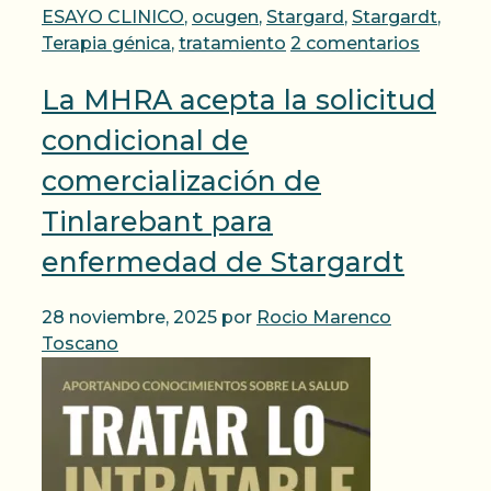
ESAYO CLINICO
,
ocugen
,
Stargard
,
Stargardt
,
Terapia génica
,
tratamiento
2 comentarios
La MHRA acepta la solicitud
condicional de
comercialización de
Tinlarebant para
enfermedad de Stargardt
28 noviembre, 2025
por
Rocio Marenco
Toscano