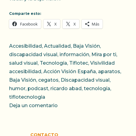
Comparte esto:
Facebook
X
X
Más
Categorías
Accesibilidad
,
Actualidad
,
Baja Visión
,
discapacidad visual
,
información
,
Mira por ti
,
salud visual
,
Tecnología
,
Tiflotec
,
Visivilidad
Etiquetas
accesibilidad
,
Acción Visión España
,
aparatos
,
Baja Visión
,
cegatos
,
Discapacidad visual
,
humor
,
podcast
,
ricardo abad
,
tecnología
,
tiflotecnologia
Deja un comentario
CONTACTO