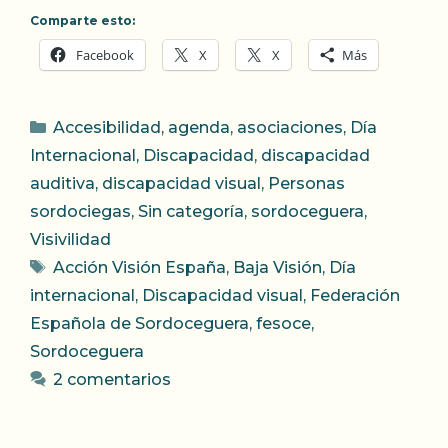
Comparte esto:
Facebook
X
X
Más
Categorías
Accesibilidad
,
agenda
,
asociaciones
,
Día
Internacional
,
Discapacidad
,
discapacidad
auditiva
,
discapacidad visual
,
Personas
sordociegas
,
Sin categoría
,
sordoceguera
,
Visivilidad
Etiquetas
Acción Visión España
,
Baja Visión
,
Día
internacional
,
Discapacidad visual
,
Federación
Española de Sordoceguera
,
fesoce
,
Sordoceguera
2 comentarios