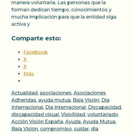
manera voluntaria. Las personas que la
forman dedican tiempo, conocimientos y
mucha implicación para que la entidad siga
activa y
Comparte esto:
Facebook
X
X
Más
Categorías
Actualidad
,
asociaciones
,
Asociaciones
Adheridas
,
ayuda mutua
,
Baja Visión
,
Día
Internacional
,
Dia internacional
,
Discapacidad
,
Etique
discapacidad visual
,
Visivilidad
,
voluntariado
Acción Visión España
,
Ayuda
,
Ayuda Mutua
,
Baja Visión
,
compromiso
,
cuidar
,
dia