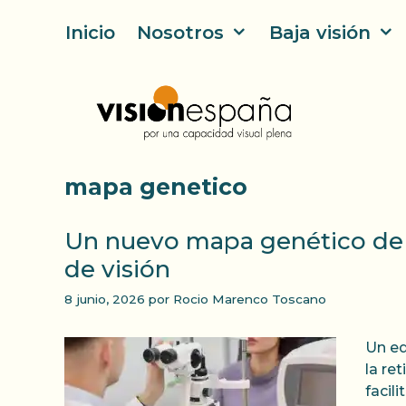
Saltar
Inicio
Nosotros
Baja visión
al
contenido
mapa genetico
Un nuevo mapa genético de l
de visión
8 junio, 2026
por
Rocio Marenco Toscano
Un eq
la re
facil