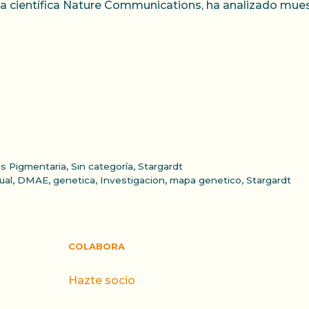
ta científica Nature Communications, ha analizado mues
is Pigmentaria
,
Sin categoría
,
Stargardt
ual
,
DMAE
,
genetica
,
Investigacion
,
mapa genetico
,
Stargardt
COLABORA
Hazte socio