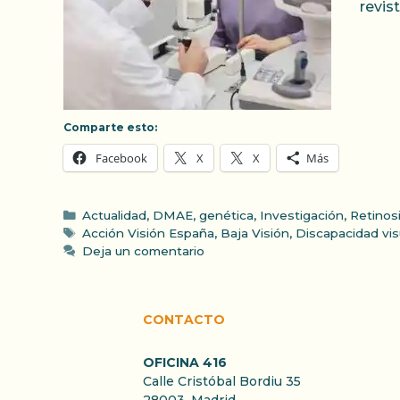
revis
Comparte esto:
Facebook
X
X
Más
Categorías
Actualidad
,
DMAE
,
genética
,
Investigación
,
Retinos
Etiquetas
Acción Visión España
,
Baja Visión
,
Discapacidad vis
Deja un comentario
CONTACTO
OFICINA 416
Calle Cristóbal Bordiu 35