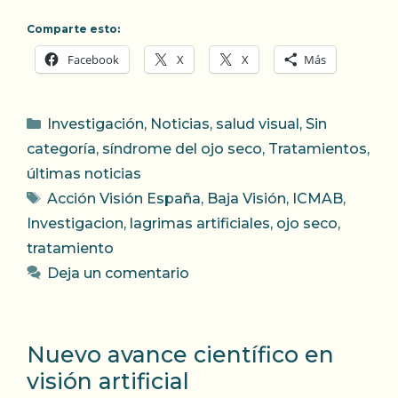
Comparte esto:
Facebook
X
X
Más
Categorías
Investigación
,
Noticias
,
salud visual
,
Sin
categoría
,
síndrome del ojo seco
,
Tratamientos
,
últimas noticias
Etiquetas
Acción Visión España
,
Baja Visión
,
ICMAB
,
Investigacion
,
lagrimas artificiales
,
ojo seco
,
tratamiento
Deja un comentario
Nuevo avance científico en
visión artificial