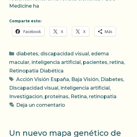
Medicine ha
Comparte esto:
Facebook
X
X
Más
Categorías
diabetes
,
discapacidad visual
,
edema
macular
,
inteligencia artificial
,
pacientes
,
retina
,
Retinopatía Diabética
Etiquetas
Acción Visión España
,
Baja Visión
,
Diabetes
,
Discapacidad visual
,
inteligencia artificial
,
Investigacion
,
proteinas
,
Retina
,
retinopatia
Deja un comentario
Un nuevo mapa genético de