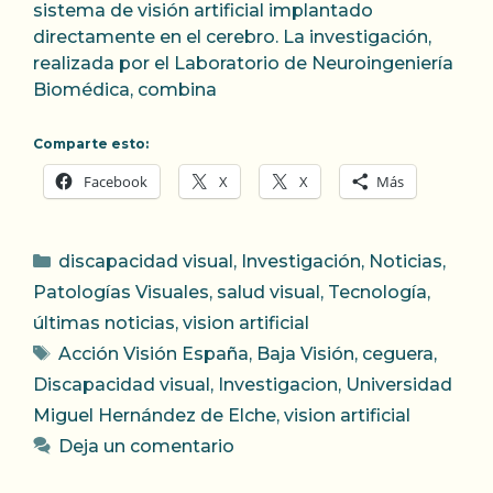
sistema de visión artificial implantado
directamente en el cerebro. La investigación,
realizada por el Laboratorio de Neuroingeniería
Biomédica, combina
Comparte esto:
Facebook
X
X
Más
Categorías
discapacidad visual
,
Investigación
,
Noticias
,
Patologías Visuales
,
salud visual
,
Tecnología
,
últimas noticias
,
vision artificial
Etiquetas
Acción Visión España
,
Baja Visión
,
ceguera
,
Discapacidad visual
,
Investigacion
,
Universidad
Miguel Hernández de Elche
,
vision artificial
Deja un comentario