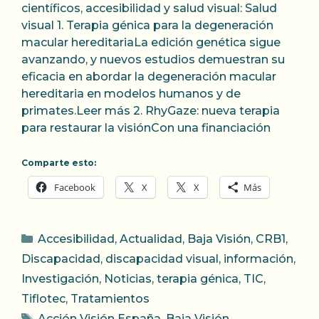
científicos, accesibilidad y salud visual: Salud
visual 1. Terapia génica para la degeneración
macular hereditariaLa edición genética sigue
avanzando, y nuevos estudios demuestran su
eficacia en abordar la degeneración macular
hereditaria en modelos humanos y de
primates.Leer más 2. RhyGaze: nueva terapia
para restaurar la visiónCon una financiación
Comparte esto:
Facebook
X
X
Más
Categorías
Accesibilidad
,
Actualidad
,
Baja Visión
,
CRB1
,
Discapacidad
,
discapacidad visual
,
información
,
Investigación
,
Noticias
,
terapia génica
,
TIC
,
Tiflotec
,
Tratamientos
Etiquetas
Acción Visión España
,
Baja Visión
,