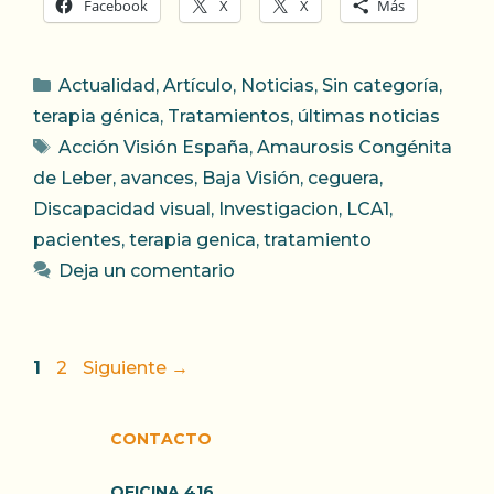
Facebook
X
X
Más
Categorías
Actualidad
,
Artículo
,
Noticias
,
Sin categoría
,
terapia génica
,
Tratamientos
,
últimas noticias
Etiquetas
Acción Visión España
,
Amaurosis Congénita
de Leber
,
avances
,
Baja Visión
,
ceguera
,
Discapacidad visual
,
Investigacion
,
LCA1
,
pacientes
,
terapia genica
,
tratamiento
Deja un comentario
Página
Página
1
2
Siguiente
→
CONTACTO
OFICINA 416