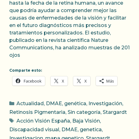
hasta la fecha de la retina humana, un avance
que podría ayudar a comprender mejor las
causas de enfermedades de la visión y facilitar
en el futuro diagnósticos más precisos y
tratamientos personalizados. El estudio,
publicado en la revista científica Nature
Communications, ha analizado muestras de 201
ojos
Comparte esto:
Facebook
X
X
Más
Categorías
Actualidad
,
DMAE
,
genética
,
Investigación
,
Retinosis Pigmentaria
,
Sin categoría
,
Stargardt
Etiquetas
Acción Visión España
,
Baja Visión
,
Discapacidad visual
,
DMAE
,
genetica
,
Investigacion
,
mapa genetico
,
Stargardt