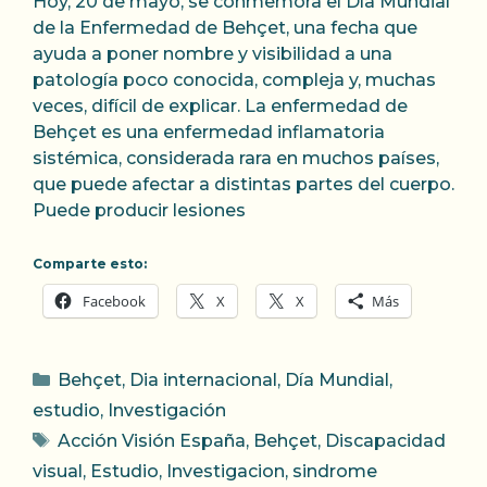
Hoy, 20 de mayo, se conmemora el Día Mundial
de la Enfermedad de Behçet, una fecha que
ayuda a poner nombre y visibilidad a una
patología poco conocida, compleja y, muchas
veces, difícil de explicar. La enfermedad de
Behçet es una enfermedad inflamatoria
sistémica, considerada rara en muchos países,
que puede afectar a distintas partes del cuerpo.
Puede producir lesiones
Comparte esto:
Facebook
X
X
Más
Categorías
Behçet
,
Dia internacional
,
Día Mundial
,
estudio
,
Investigación
Etiquetas
Acción Visión España
,
Behçet
,
Discapacidad
visual
,
Estudio
,
Investigacion
,
sindrome