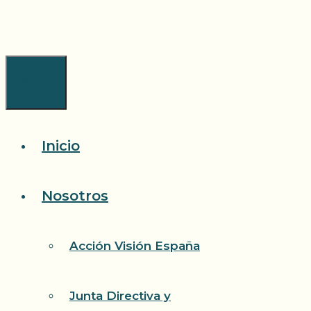
Saltar
al
contenido
Menú
Inicio
Nosotros
Acción Visión España
Junta Directiva y