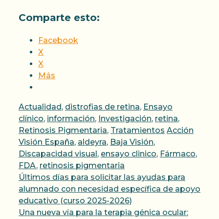
Comparte esto:
Facebook
X
X
Más
Categorías
Actualidad
,
distrofias de retina
,
Ensayo
clínico
,
información
,
Investigación
,
retina
,
Etiquetas
Retinosis Pigmentaria
,
Tratamientos
Acción
Visión España
,
aldeyra
,
Baja Visión
,
Discapacidad visual
,
ensayo clinico
,
Fármaco
,
FDA
,
retinosis pigmentaria
Últimos días para solicitar las ayudas para
alumnado con necesidad específica de apoyo
educativo (curso 2025-2026)
Una nueva vía para la terapia génica ocular: