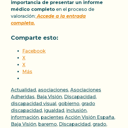
importancia de presentar un informe
médico completo
en el proceso de
valoración:
Accede a la entrada
completa.
Comparte esto:
Facebook
X
X
Más
Categorías
Actualidad
,
asociaciones
,
Asociaciones
Adheridas
,
Baja Visión
,
Discapacidad
,
discapacidad visual
,
gobierno
,
grado
discapacidad
,
igualdad
,
inclusión
,
Etiquetas
información
,
pacientes
Acción Visión España
,
Baja Visión
,
baremo
,
Discapacidad
,
grado
,