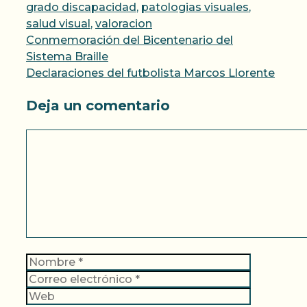
grado discapacidad
,
patologias visuales
,
salud visual
,
valoracion
Conmemoración del Bicentenario del
Sistema Braille
Declaraciones del futbolista Marcos Llorente
Deja un comentario
Comentario
Nombre
Correo
electrónic
Web