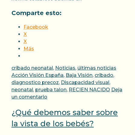
Comparte esto:
Facebook
X
X
Más
Categorías
Etiquet
cribado neonatal
,
Noticias
,
últimas noticias
Acción Visión España
,
Baja Visión
,
cribado
,
diagnostico precoz
,
Discapacidad visual
,
neonatal
,
prueba talon
,
RECIEN NACIDO
Deja
un comentario
¿Qué debemos saber sobre
la vista de los bebés?