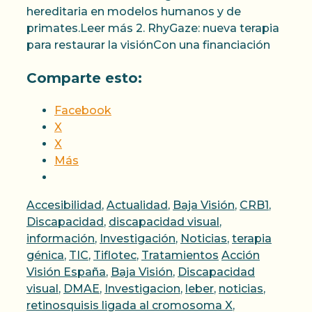
hereditaria en modelos humanos y de
primates.Leer más 2. RhyGaze: nueva terapia
para restaurar la visiónCon una financiación
Comparte esto:
Facebook
X
X
Más
Categorías
Accesibilidad
,
Actualidad
,
Baja Visión
,
CRB1
,
Discapacidad
,
discapacidad visual
,
información
,
Investigación
,
Noticias
,
terapia
Etiquetas
génica
,
TIC
,
Tiflotec
,
Tratamientos
Acción
Visión España
,
Baja Visión
,
Discapacidad
visual
,
DMAE
,
Investigacion
,
leber
,
noticias
,
retinosquisis ligada al cromosoma X
,