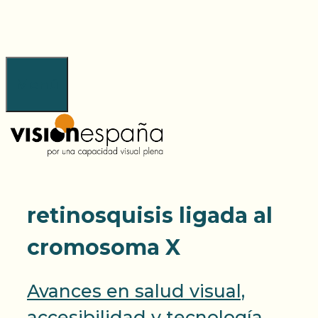
Saltar
al
contenido
Menú
retinosquisis ligada al
cromosoma X
Avances en salud visual,
accesibilidad y tecnología