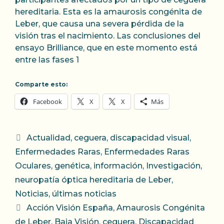
hereditaria. Esta es la amaurosis congénita de
Leber, que causa una severa pérdida de la
visión tras el nacimiento. Las conclusiones del
ensayo Brilliance, que en este momento está
entre las fases 1
Comparte esto:
Facebook
X
X
Más
Categorías
Actualidad
,
ceguera
,
discapacidad visual
,
Enfermedades Raras
,
Enfermedades Raras
Oculares
,
genética
,
información
,
Investigación
,
neuropatía óptica hereditaria de Leber
,
Noticias
,
últimas noticias
Etiquetas
Acción Visión España
,
Amaurosis Congénita
de Leber
,
Baja Visión
,
ceguera
,
Discapacidad