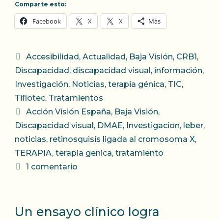
Comparte esto:
Facebook
X
X
Más
Categorías
Accesibilidad
,
Actualidad
,
Baja Visión
,
CRB1
,
Discapacidad
,
discapacidad visual
,
información
,
Investigación
,
Noticias
,
terapia génica
,
TIC
,
Tiflotec
,
Tratamientos
Etiquetas
Acción Visión España
,
Baja Visión
,
Discapacidad visual
,
DMAE
,
Investigacion
,
leber
,
noticias
,
retinosquisis ligada al cromosoma X
,
TERAPIA
,
terapia genica
,
tratamiento
1 comentario
Un ensayo clínico logra