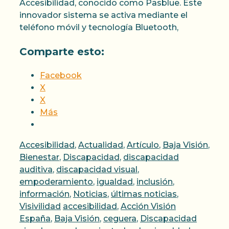
Accesibilidad, conocido como Pasblue. Este
innovador sistema se activa mediante el
teléfono móvil y tecnología Bluetooth,
Comparte esto:
Facebook
X
X
Más
Categorías
Accesibilidad
,
Actualidad
,
Artículo
,
Baja Visión
,
Bienestar
,
Discapacidad
,
discapacidad
auditiva
,
discapacidad visual
,
empoderamiento
,
igualdad
,
inclusión
,
información
,
Noticias
,
últimas noticias
,
Etiquetas
Visivilidad
accesibilidad
,
Acción Visión
España
,
Baja Visión
,
ceguera
,
Discapacidad