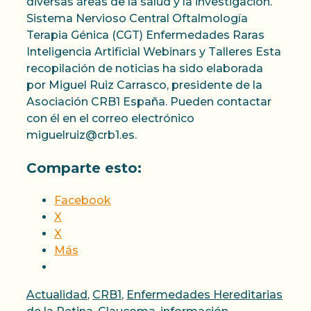
diversas áreas de la salud y la investigación.
Sistema Nervioso Central Oftalmología
Terapia Génica (CGT) Enfermedades Raras
Inteligencia Artificial Webinars y Talleres Esta
recopilación de noticias ha sido elaborada
por Miguel Ruiz Carrasco, presidente de la
Asociación CRB1 España. Pueden contactar
con él en el correo electrónico
miguelruiz@crb1.es.
Comparte esto:
Facebook
X
X
Más
Categorías
Actualidad
,
CRB1
,
Enfermedades Hereditarias