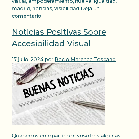
visual
,
empoderamiento
,
huelva
,
igualdad
,
madrid
,
noticias
,
visibilidad
Deja un
comentario
Noticias Positivas Sobre
Accesibilidad Visual
17 julio, 2024
por
Rocio Marenco Toscano
Queremos compartir con vosotros algunas