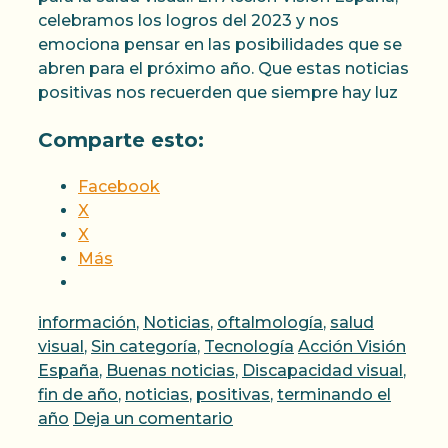
celebramos los logros del 2023 y nos
emociona pensar en las posibilidades que se
abren para el próximo año. Que estas noticias
positivas nos recuerden que siempre hay luz
Comparte esto:
Facebook
X
X
Más
Categorías
información
,
Noticias
,
oftalmología
,
salud
Etiquetas
visual
,
Sin categoría
,
Tecnología
Acción Visión
España
,
Buenas noticias
,
Discapacidad visual
,
fin de año
,
noticias
,
positivas
,
terminando el
año
Deja un comentario