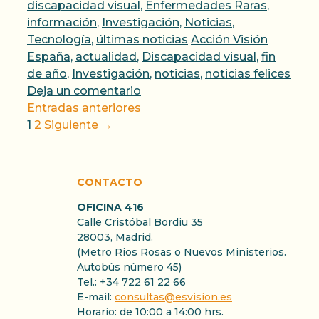
discapacidad visual
,
Enfermedades Raras
,
información
,
Investigación
,
Noticias
,
Etiquetas
Tecnología
,
últimas noticias
Acción Visión
España
,
actualidad
,
Discapacidad visual
,
fin
de año
,
Investigación
,
noticias
,
noticias felices
Deja un comentario
Entradas anteriores
Página
Página
1
2
Siguiente
→
CONTACTO
OFICINA 416
Calle Cristóbal Bordiu 35
28003, Madrid.
(Metro Rios Rosas o Nuevos Ministerios.
Autobús número 45)
Tel.: +34 722 61 22 66
E-mail:
consultas@esvision.es
Horario: de 10:00 a 14:00 hrs.