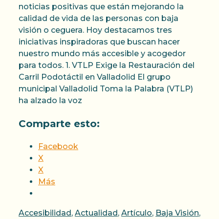
noticias positivas que están mejorando la
calidad de vida de las personas con baja
visión o ceguera. Hoy destacamos tres
iniciativas inspiradoras que buscan hacer
nuestro mundo más accesible y acogedor
para todos. 1. VTLP Exige la Restauración del
Carril Podotáctil en Valladolid El grupo
municipal Valladolid Toma la Palabra (VTLP)
ha alzado la voz
Comparte esto:
Facebook
X
X
Más
Categorías
Accesibilidad
,
Actualidad
,
Artículo
,
Baja Visión
,