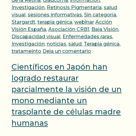
de la Retina
,
Glaucoma
,
información
,
Investigación
,
Retinosis Pigmentaria
,
salud
visual
,
sesiones informativas
,
Sin categoría
,
Etiquetas
Stargardt
,
terapia génica
,
webinar
Acción
Visión España
,
Asociación CRB1
,
Baja Visión
,
Discapacidad visual
,
Enfermedades raras
,
Investigación
,
noticias
,
salud
,
Terapia génica
,
tratameinto
Deja un comentario
Científicos en Japón han
logrado restaurar
parcialmente la visión de un
mono mediante un
trasplante de células madre
humanas