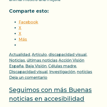
Comparte esto:
Facebook
X
X
Más
Categorías
Actualidad
,
Artículo
,
discapacidad visual
,
Etiquetas
Noticias
,
últimas noticias
Acción Visión
España
,
Baja Visión
,
Células madre
,
Discapacidad visual
,
Investigación
,
noticias
Deja un comentario
Seguimos con más Buenas
noticias en accesibilidad