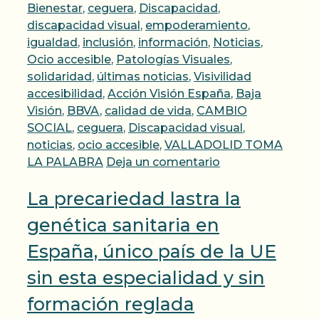
Bienestar
,
ceguera
,
Discapacidad
,
discapacidad visual
,
empoderamiento
,
igualdad
,
inclusión
,
información
,
Noticias
,
Ocio accesible
,
Patologías Visuales
,
Etiquetas
solidaridad
,
últimas noticias
,
Visivilidad
accesibilidad
,
Acción Visión España
,
Baja
Visión
,
BBVA
,
calidad de vida
,
CAMBIO
SOCIAL
,
ceguera
,
Discapacidad visual
,
noticias
,
ocio accesible
,
VALLADOLID TOMA
LA PALABRA
Deja un comentario
La precariedad lastra la
genética sanitaria en
España, único país de la UE
sin esta especialidad y sin
formación reglada