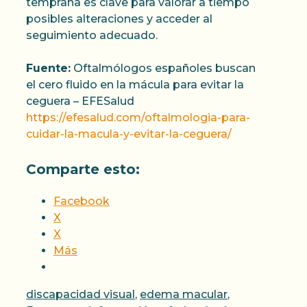
temprana es clave para valorar a tiempo
posibles alteraciones y acceder al
seguimiento adecuado.
Fuente:
Oftalmólogos españoles buscan
el cero fluido en la mácula para evitar la
ceguera – EFESalud
https://efesalud.com/oftalmologia-para-
cuidar-la-macula-y-evitar-la-ceguera/
Comparte esto:
Facebook
X
X
Más
Categorías
discapacidad visual
,
edema macular
,