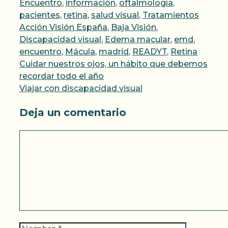
Encuentro
,
información
,
oftalmología
,
Etique
pacientes
,
retina
,
salud visual
,
Tratamientos
Acción Visión España
,
Baja Visión
,
Discapacidad visual
,
Edema macular
,
emd
,
encuentro
,
Mácula
,
madrid
,
READYT
,
Retina
Cuidar nuestros ojos, un hábito que debemos
recordar todo el año
Viajar con discapacidad visual
Deja un comentario
Comentario
Nombre
Correo