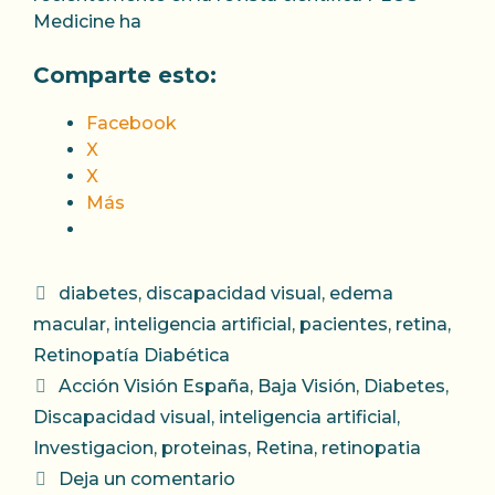
Medicine ha
Comparte esto:
Facebook
X
X
Más
Categorías
diabetes
,
discapacidad visual
,
edema
macular
,
inteligencia artificial
,
pacientes
,
retina
,
Retinopatía Diabética
Etiquetas
Acción Visión España
,
Baja Visión
,
Diabetes
,
Discapacidad visual
,
inteligencia artificial
,
Investigacion
,
proteinas
,
Retina
,
retinopatia
Deja un comentario