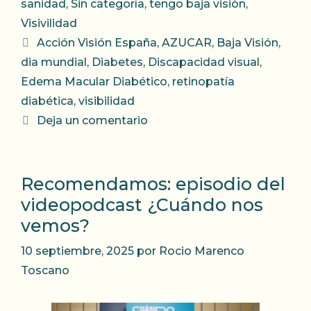
sanidad
,
Sin categoría
,
tengo baja visión
,
Visivilidad
Etiquetas
Acción Visión España
,
AZUCAR
,
Baja Visión
,
dia mundial
,
Diabetes
,
Discapacidad visual
,
Edema Macular Diabético
,
retinopatía
diabética
,
visibilidad
Deja un comentario
Recomendamos: episodio del
videopodcast ¿Cuándo nos
vemos?
10 septiembre, 2025
por
Rocio Marenco
Toscano