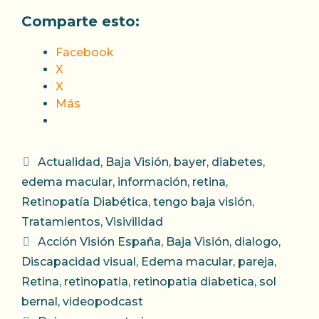
Comparte esto:
Facebook
X
X
Más
Categorías
Actualidad
,
Baja Visión
,
bayer
,
diabetes
,
edema macular
,
información
,
retina
,
Retinopatía Diabética
,
tengo baja visión
,
Tratamientos
,
Visivilidad
Etiquetas
Acción Visión España
,
Baja Visión
,
dialogo
,
Discapacidad visual
,
Edema macular
,
pareja
,
Retina
,
retinopatia
,
retinopatia diabetica
,
sol
bernal
,
videopodcast