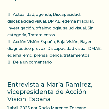
Categorías
Actualidad
,
agenda
,
Discapacidad
,
discapacidad visual
,
DMAE
,
edema macular
,
Investigación
,
oftalmología
,
salud visual
,
Sin
categoría
,
Tratamientos
Etiquetas
Acción Visión España
,
Baja Visión
,
Bayer
,
diagnostico prevoz
,
Discapacidad visual
,
DMAE
,
edema
,
emd
,
prensa iberica
,
tratamientos
Deja un comentario
Entrevista a María Ramírez,
vicepresidenta de Acción
Visión España
1 abril, 2025
por
Rocio Marenco Toscano