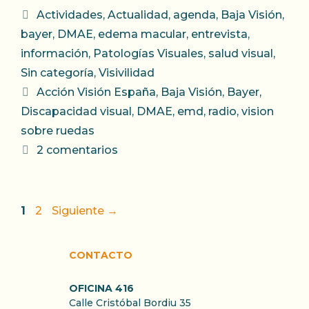
Categorías
Actividades
,
Actualidad
,
agenda
,
Baja Visión
,
bayer
,
DMAE
,
edema macular
,
entrevista
,
información
,
Patologías Visuales
,
salud visual
,
Sin categoría
,
Visivilidad
Etiquetas
Acción Visión España
,
Baja Visión
,
Bayer
,
Discapacidad visual
,
DMAE
,
emd
,
radio
,
vision
sobre ruedas
2 comentarios
Página
Página
1
2
Siguiente
→
CONTACTO
OFICINA 416
Calle Cristóbal Bordiu 35