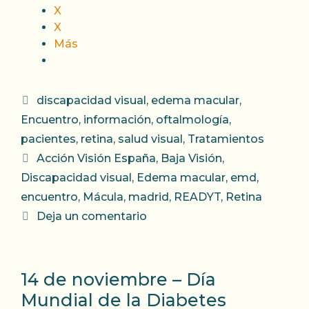
X
X
Más
Categorías
discapacidad visual
,
edema macular
,
Encuentro
,
información
,
oftalmología
,
pacientes
,
retina
,
salud visual
,
Tratamientos
Etiquetas
Acción Visión España
,
Baja Visión
,
Discapacidad visual
,
Edema macular
,
emd
,
encuentro
,
Mácula
,
madrid
,
READYT
,
Retina
Deja un comentario
14 de noviembre – Día
Mundial de la Diabetes