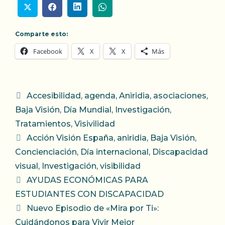
Comparte esto:
Facebook
X
X
Más
Categorías
Accesibilidad
,
agenda
,
Aniridia
,
asociaciones
,
Baja Visión
,
Día Mundial
,
Investigación
,
Tratamientos
,
Visivilidad
Etiquetas
Acción Visión España
,
aniridia
,
Baja Visión
,
Concienciación
,
Día internacional
,
Discapacidad
visual
,
Investigación
,
visibilidad
AYUDAS ECONÓMICAS PARA
ESTUDIANTES CON DISCAPACIDAD
Nuevo Episodio de «Mira por Ti»:
Cuidándonos para Vivir Mejor