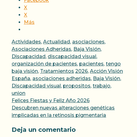
Facebook
X
X
Más
Categorías
Actividades
,
Actualidad
,
asociaciones
,
Asociaciones Adheridas
,
Baja Visión
,
Discapacidad
,
discapacidad visual
,
organización de pacientes
,
pacientes
,
tengo
Etiquetas
baja visión
,
Tratamientos
2026
,
Acción Visión
España
,
asociaciones adheridas
,
Baja Visión
,
Discapacidad visual
,
propositos
,
trabajo
,
union
Felices Fiestas y Feliz Año 2026
Descubren nuevas alteraciones genéticas
implicadas en la retinosis pigmentaria
Deja un comentario