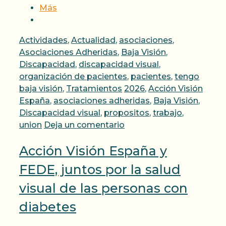
Más
Categorías
Actividades
,
Actualidad
,
asociaciones
,
Asociaciones Adheridas
,
Baja Visión
,
Discapacidad
,
discapacidad visual
,
organización de pacientes
,
pacientes
,
tengo
Etiquetas
baja visión
,
Tratamientos
2026
,
Acción Visión
España
,
asociaciones adheridas
,
Baja Visión
,
Discapacidad visual
,
propositos
,
trabajo
,
union
Deja un comentario
Acción Visión España y
FEDE, juntos por la salud
visual de las personas con
diabetes