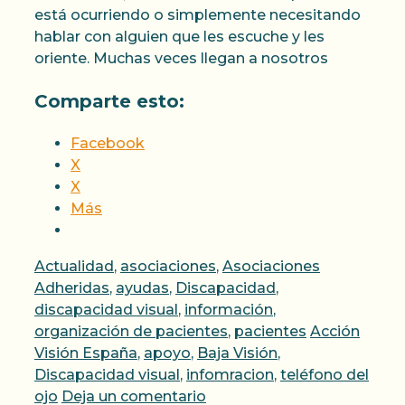
está ocurriendo o simplemente necesitando
hablar con alguien que les escuche y les
oriente. Muchas veces llegan a nosotros
Comparte esto:
Facebook
X
X
Más
Categorías
Actualidad
,
asociaciones
,
Asociaciones
Adheridas
,
ayudas
,
Discapacidad
,
discapacidad visual
,
información
,
Etiquetas
organización de pacientes
,
pacientes
Acción
Visión España
,
apoyo
,
Baja Visión
,
Discapacidad visual
,
infomracion
,
teléfono del
ojo
Deja un comentario