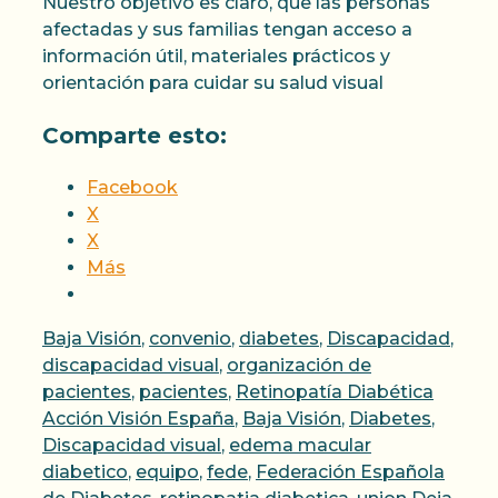
Nuestro objetivo es claro, que las personas
afectadas y sus familias tengan acceso a
información útil, materiales prácticos y
orientación para cuidar su salud visual
Comparte esto:
Facebook
X
X
Más
Categorías
Baja Visión
,
convenio
,
diabetes
,
Discapacidad
,
discapacidad visual
,
organización de
Etique
pacientes
,
pacientes
,
Retinopatía Diabética
Acción Visión España
,
Baja Visión
,
Diabetes
,
Discapacidad visual
,
edema macular
diabetico
,
equipo
,
fede
,
Federación Española