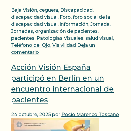
Categorías
Baja Visión
,
ceguera
,
Discapacidad
,
discapacidad visual
,
Foro
,
foro social de la
discapacidad visual
,
información
,
Jornada
,
Jornadas
,
organización de pacientes
,
pacientes
,
Patologías Visuales
,
salud visual
,
Teléfono del Ojo
,
Visivilidad
Deja un
comentario
Acción Visión España
participó en Berlín en un
encuentro internacional de
pacientes
24 octubre, 2025
por
Rocio Marenco Toscano