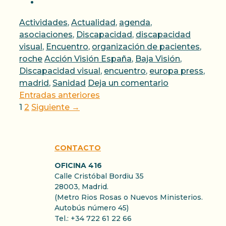
Categorías
Actividades
,
Actualidad
,
agenda
,
asociaciones
,
Discapacidad
,
discapacidad
visual
,
Encuentro
,
organización de pacientes
,
Etiquetas
roche
Acción Visión España
,
Baja Visión
,
Discapacidad visual
,
encuentro
,
europa press
,
madrid
,
Sanidad
Deja un comentario
Entradas anteriores
Página
Página
1
2
Siguiente
→
CONTACTO
OFICINA 416
Calle Cristóbal Bordiu 35
28003, Madrid.
(Metro Rios Rosas o Nuevos Ministerios.
Autobús número 45)
Tel.: +34 722 61 22 66