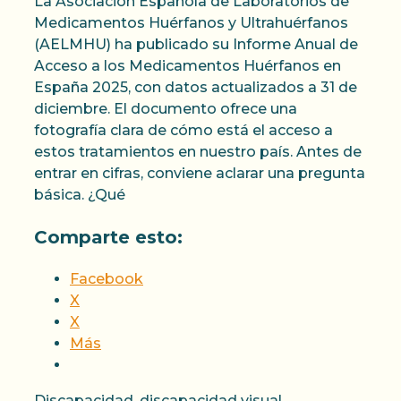
La Asociación Española de Laboratorios de
Medicamentos Huérfanos y Ultrahuérfanos
(AELMHU) ha publicado su Informe Anual de
Acceso a los Medicamentos Huérfanos en
España 2025, con datos actualizados a 31 de
diciembre. El documento ofrece una
fotografía clara de cómo está el acceso a
estos tratamientos en nuestro país. Antes de
entrar en cifras, conviene aclarar una pregunta
básica. ¿Qué
Comparte esto:
Facebook
X
X
Más
Categorías
Discapacidad
,
discapacidad visual
,