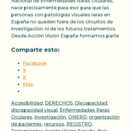
Nacional de Enfermedades Raras Oculares,
nace precisamente para eso: para que las
personas con patologías visuales raras en
España no queden fuera de los circuitos de
investigación, ni de los futuros tratamientos.
Desde Acción Visión España formamos parte
Comparte esto:
Facebook
X
X
Más
Categorías
Accesibilidad
,
DERECHOS
,
Discapacidad
,
discapacidad visual
,
Enfermedades Raras
Oculares
,
Investigación
,
ONERO
,
organización
de pacientes
,
recursos
,
REGISTRO
,
Etiquetas