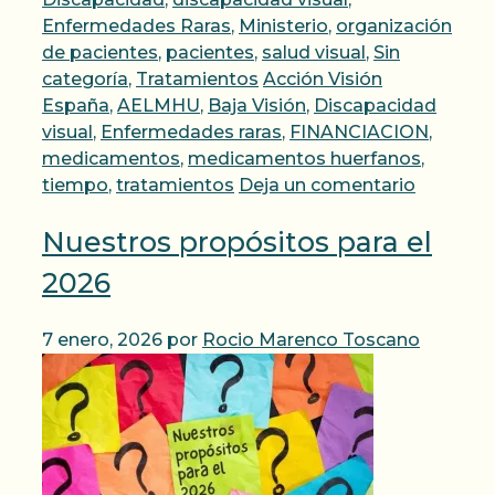
Enfermedades Raras
,
Ministerio
,
organización
de pacientes
,
pacientes
,
salud visual
,
Sin
Etiquetas
categoría
,
Tratamientos
Acción Visión
España
,
AELMHU
,
Baja Visión
,
Discapacidad
visual
,
Enfermedades raras
,
FINANCIACION
,
medicamentos
,
medicamentos huerfanos
,
tiempo
,
tratamientos
Deja un comentario
Nuestros propósitos para el
2026
7 enero, 2026
por
Rocio Marenco Toscano