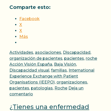
Comparte esto:
Facebook
X
X
Más
Categorías
Actividades
,
asociaciones
,
Discapacidad
,
Etique
organización de pacientes
,
pacientes
,
roche
Acción Visión España
,
Baja Visión
,
Discapacidad visual
,
familias
,
International
Experience Exchange with Patient
Organisations (IEEPO)
,
organizaciones
,
pacientes
,
patologias
,
Roche
Deja un
comentario
¿Tienes una enfermedad