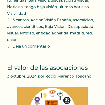
Adheridas
,
Baja Visión
,
discapacidad visual
,
Noticias
,
tengo baja visión
,
últimas noticias
,
Visivilidad
Etiquetas
3 cantos
,
Acción Visión España
,
asocaicion
,
avances científicos
,
Baja Visión
,
Discapacidad
visual
,
entidad
,
entidad adherida
,
madrid
,
red
,
union
Deja un comentario
El valor de las asociaciones
3 octubre, 2024
por
Rocio Marenco Toscano