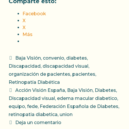
Comparte esto:
Facebook
X
X
Más
Categorías
Baja Visión
,
convenio
,
diabetes
,
Discapacidad
,
discapacidad visual
,
organización de pacientes
,
pacientes
,
Retinopatía Diabética
Etiquetas
Acción Visión España
,
Baja Visión
,
Diabetes
,
Discapacidad visual
,
edema macular diabetico
,
equipo
,
fede
,
Federación Española de Diabetes
,
retinopatia diabetica
,
union
Deja un comentario