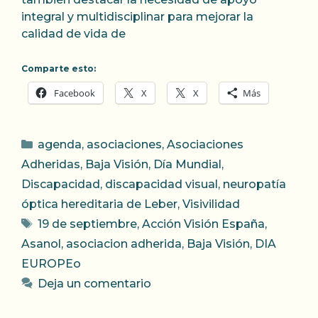
integral y multidisciplinar para mejorar la
calidad de vida de
Comparte esto:
Facebook
X
X
Más
Categorías
agenda
,
asociaciones
,
Asociaciones
Adheridas
,
Baja Visión
,
Día Mundial
,
Discapacidad
,
discapacidad visual
,
neuropatía
óptica hereditaria de Leber
,
Visivilidad
Etiquetas
19 de septiembre
,
Acción Visión España
,
Asanol
,
asociacion adherida
,
Baja Visión
,
DIA
EUROPEo
Deja un comentario