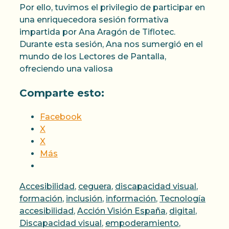
Por ello, tuvimos el privilegio de participar en
una enriquecedora sesión formativa
impartida por Ana Aragón de Tiflotec.
Durante esta sesión, Ana nos sumergió en el
mundo de los Lectores de Pantalla,
ofreciendo una valiosa
Comparte esto:
Facebook
X
X
Más
Categorías
Accesibilidad
,
ceguera
,
discapacidad visual
,
Etiqu
formación
,
inclusión
,
información
,
Tecnología
accesibilidad
,
Acción Visión España
,
digital
,
Discapacidad visual
,
empoderamiento
,