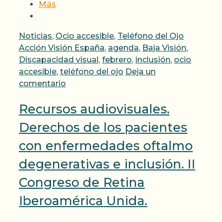
Más
Categorías
Etiqueta
Noticias
,
Ocio accesible
,
Teléfono del Ojo
Acción Visión España
,
agenda
,
Baja Visión
,
Discapacidad visual
,
febrero
,
inclusión
,
ocio
accesible
,
teléfono del ojo
Deja un
comentario
Recursos audiovisuales.
Derechos de los pacientes
con enfermedades oftalmo
degenerativas e inclusión. II
Congreso de Retina
Iberoamérica Unida.