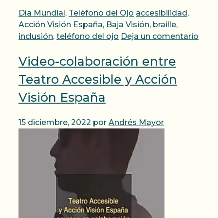
Categorías
Etiquetas
Día Mundial
,
Teléfono del Ojo
accesibilidad
,
Acción Visión España
,
Baja Visión
,
braille
,
inclusión
,
teléfono del ojo
Deja un comentario
Video-colaboración entre
Teatro Accesible y Acción
Visión España
15 diciembre, 2022
por
Andrés Mayor