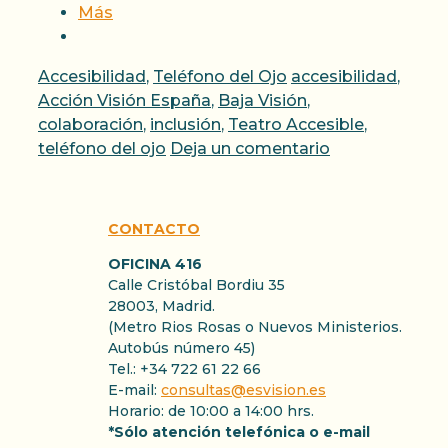
Más
Categorías
Etiquetas
Accesibilidad
,
Teléfono del Ojo
accesibilidad
,
Acción Visión España
,
Baja Visión
,
colaboración
,
inclusión
,
Teatro Accesible
,
teléfono del ojo
Deja un comentario
CONTACTO
OFICINA 416
Calle Cristóbal Bordiu 35
28003, Madrid.
(Metro Rios Rosas o Nuevos Ministerios.
Autobús número 45)
Tel.: +34 722 61 22 66
E-mail:
consultas@esvision.es
Horario: de 10:00 a 14:00 hrs.
*Sólo atención telefónica o e-mail