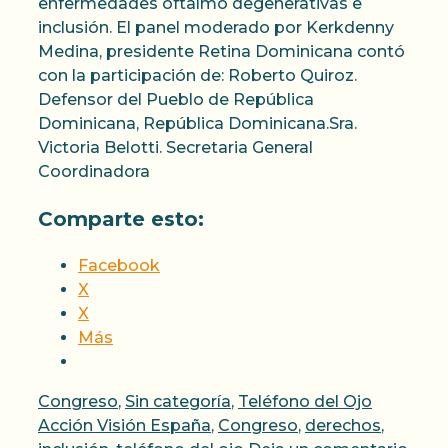
enfermedades oftalmo degenerativas e
inclusión. El panel moderado por Kerkdenny
Medina, presidente Retina Dominicana contó
con la participación de: Roberto Quiroz.
Defensor del Pueblo de República
Dominicana, República Dominicana.Sra.
Victoria Belotti. Secretaria General
Coordinadora
Comparte esto:
Facebook
X
X
Más
Categorías
Etiqueta
Congreso
,
Sin categoría
,
Teléfono del Ojo
Acción Visión España
,
Congreso
,
derechos
,