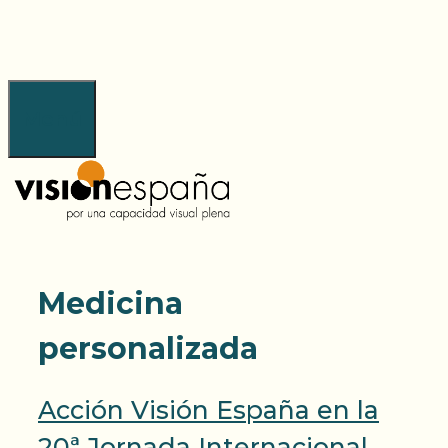
Saltar
al
contenido
Menú
Medicina
personalizada
Acción Visión España en la
20ª Jornada Internacional