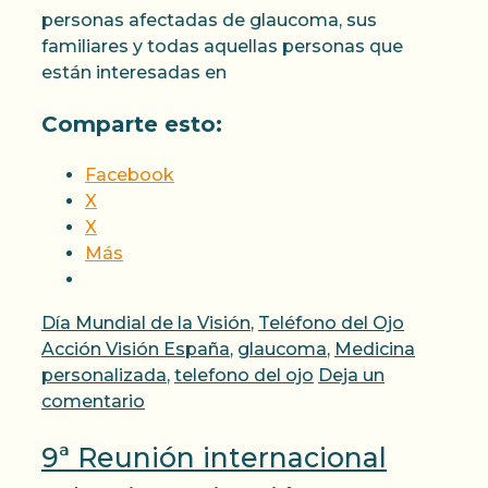
personas afectadas de glaucoma, sus
familiares y todas aquellas personas que
están interesadas en
Comparte esto:
Facebook
X
X
Más
Categorías
Etiqueta
Día Mundial de la Visión
,
Teléfono del Ojo
Acción Visión España
,
glaucoma
,
Medicina
personalizada
,
telefono del ojo
Deja un
comentario
9ª Reunión internacional