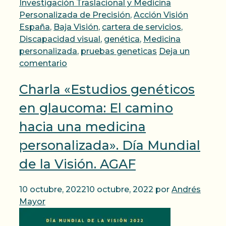
Investigación Traslacional y Medicina
Personalizada de Precisión
,
Acción Visión
España
,
Baja Visión
,
cartera de servicios
,
Discapacidad visual
,
genética
,
Medicina
personalizada
,
pruebas geneticas
Deja un
comentario
Charla «Estudios genéticos
en glaucoma: El camino
hacia una medicina
personalizada». Día Mundial
de la Visión. AGAF
10 octubre, 2022
10 octubre, 2022
por
Andrés
Mayor