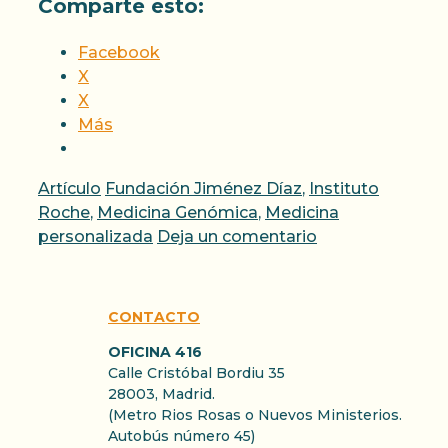
Comparte esto:
Facebook
X
X
Más
Categorías
Etiquetas
Artículo
Fundación Jiménez Díaz
,
Instituto
Roche
,
Medicina Genómica
,
Medicina
personalizada
Deja un comentario
CONTACTO
OFICINA 416
Calle Cristóbal Bordiu 35
28003, Madrid.
(Metro Rios Rosas o Nuevos Ministerios.
Autobús número 45)