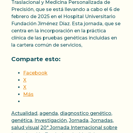
Traslacional y Medicina Personalizada de
Precisión, que se está llevando a cabo el 6 de
febrero de 2025 en el Hospital Universitario
Fundación Jiménez Díaz. Esta jornada, que se
centra en la incorporación en la práctica
clínica de las pruebas genéticas incluidas en
la cartera común de servicios,
Comparte esto:
Facebook
X
X
Más
Categorías
Actualidad
,
agenda
,
diagnostico genético
,
genética
,
Investigación
,
Jornada
,
Jornadas
,
Etiquetas
salud visual
20ª Jornada Internacional sobre