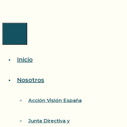
Saltar
al
contenido
Menú
Inicio
Nosotros
Acción Visión España
Junta Directiva y