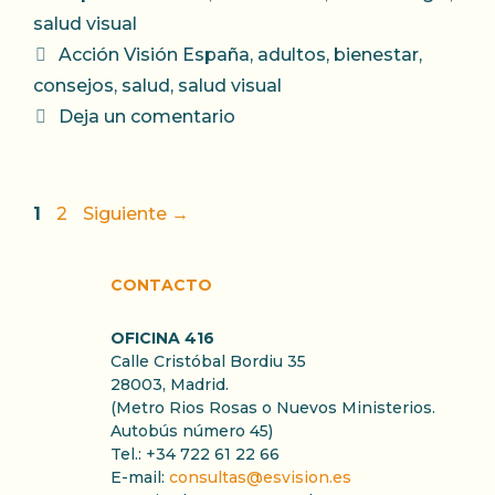
salud visual
Etiquetas
Acción Visión España
,
adultos
,
bienestar
,
consejos
,
salud
,
salud visual
Deja un comentario
Página
Página
1
2
Siguiente
→
CONTACTO
OFICINA 416
Calle Cristóbal Bordiu 35
28003, Madrid.
(Metro Rios Rosas o Nuevos Ministerios.
Autobús número 45)
Tel.: +34 722 61 22 66
E-mail:
consultas@esvision.es