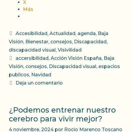
X
Más
Categorías
Accesibilidad
,
Actualidad
,
agenda
,
Baja
Visión
,
Bienestar
,
consejos
,
Discapacidad
,
discapacidad visual
,
Visivilidad
Etiquetas
accersibilidad
,
Acción Visión España
,
Baja
Visión
,
consejos
,
Discapacidad visual
,
espacios
publicos
,
Navidad
Deja un comentario
¿Podemos entrenar nuestro
cerebro para vivir mejor?
4 noviembre, 2024
por
Rocio Marenco Toscano