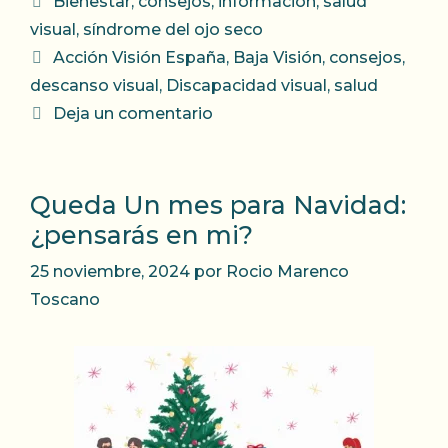
Bienestar
,
consejos
,
información
,
salud
visual
,
síndrome del ojo seco
Etiquetas
Acción Visión España
,
Baja Visión
,
consejos
,
descanso visual
,
Discapacidad visual
,
salud
Deja un comentario
Queda Un mes para Navidad:
¿pensarás en mi?
25 noviembre, 2024
por
Rocio Marenco
Toscano