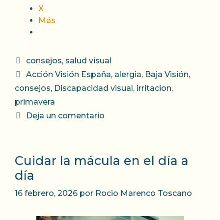
X
Más
Categorías
consejos
,
salud visual
Etiquetas
Acción Visión España
,
alergia
,
Baja Visión
,
consejos
,
Discapacidad visual
,
irritacion
,
primavera
Deja un comentario
Cuidar la mácula en el día a
día
16 febrero, 2026
por
Rocio Marenco Toscano