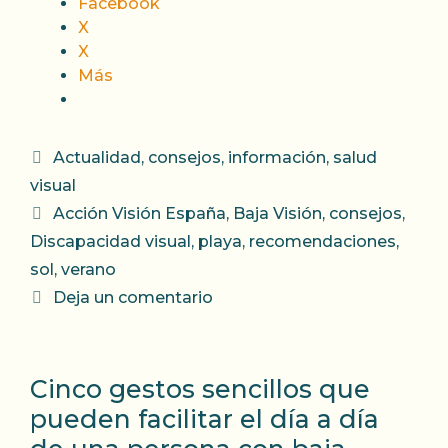
Facebook
X
X
Más
Categorías
Actualidad
,
consejos
,
información
,
salud
visual
Etiquetas
Acción Visión España
,
Baja Visión
,
consejos
,
Discapacidad visual
,
playa
,
recomendaciones
,
sol
,
verano
Deja un comentario
Cinco gestos sencillos que
pueden facilitar el día a día