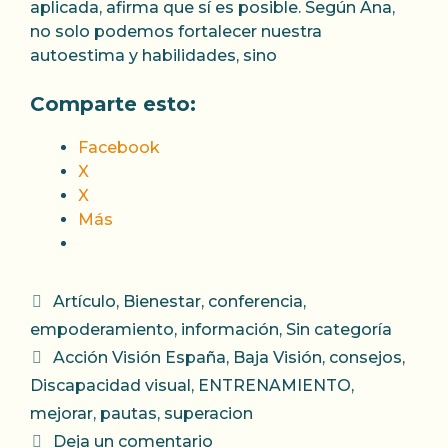
aplicada, afirma que sí es posible. Según Ana,
no solo podemos fortalecer nuestra
autoestima y habilidades, sino
Comparte esto:
Facebook
X
X
Más
Categorías
Artículo
,
Bienestar
,
conferencia
,
empoderamiento
,
información
,
Sin categoría
Etiquetas
Acción Visión España
,
Baja Visión
,
consejos
,
Discapacidad visual
,
ENTRENAMIENTO
,
mejorar
,
pautas
,
superacion
Deja un comentario