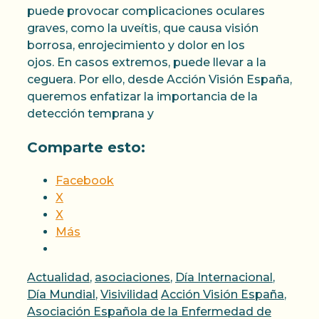
puede provocar complicaciones oculares
graves, como la uveítis, que causa visión
borrosa, enrojecimiento y dolor en los
ojos. En casos extremos, puede llevar a la
ceguera. Por ello, desde Acción Visión España,
queremos enfatizar la importancia de la
detección temprana y
Comparte esto:
Facebook
X
X
Más
Categorías
Actualidad
,
asociaciones
,
Día Internacional
,
Etiquetas
Día Mundial
,
Visivilidad
Acción Visión España
,
Asociación Española de la Enfermedad de