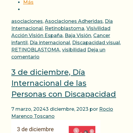
Más
Categorías
asociaciones
,
Asociaciones Adheridas
,
Día
Etiqueta
Internacional
,
Retinoblastoma
,
Visivilidad
Acción Visión España
,
Baja Visión
,
Cancer
infantil
,
Día internacional
,
Discapacidad visual
,
RETINOBLASTOMA
,
visibilidad
Deja un
comentario
3 de diciembre, Día
Internacional de las
Personas con Discapacidad
7 marzo, 2024
3 diciembre, 2023
por
Rocio
Marenco Toscano