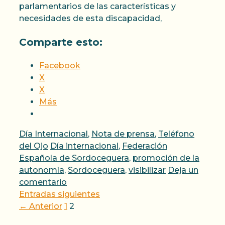
parlamentarios de las características y
necesidades de esta discapacidad,
Comparte esto:
Facebook
X
X
Más
Categorías
Día Internacional
,
Nota de prensa
,
Teléfono
Etiquetas
del Ojo
Día internacional
,
Federación
Española de Sordoceguera
,
promoción de la
autonomía
,
Sordoceguera
,
visibilizar
Deja un
comentario
Entradas siguientes
Página
Página
←
Anterior
1
2