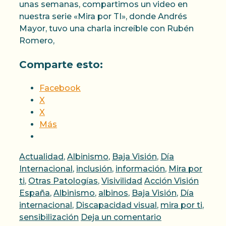
unas semanas, compartimos un video en
nuestra serie «Mira por TI», donde Andrés
Mayor, tuvo una charla increíble con Rubén
Romero,
Comparte esto:
Facebook
X
X
Más
Categorías
Actualidad
,
Albinismo
,
Baja Visión
,
Día
Internacional
,
inclusión
,
información
,
Mira por
Etiquetas
ti
,
Otras Patologías
,
Visivilidad
Acción Visión
España
,
Albinismo
,
albinos
,
Baja Visión
,
Día
internacional
,
Discapacidad visual
,
mira por ti
,
sensibilización
Deja un comentario