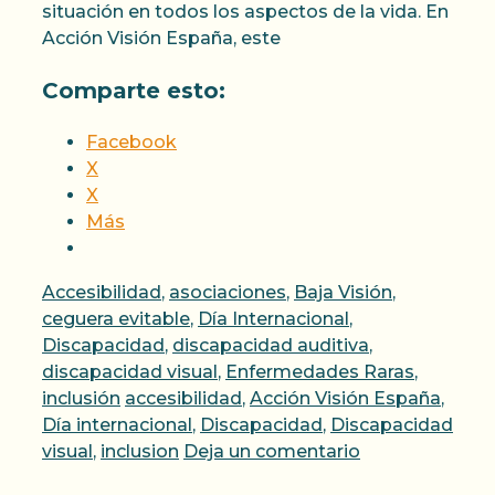
situación en todos los aspectos de la vida. En
Acción Visión España, este
Comparte esto:
Facebook
X
X
Más
Categorías
Accesibilidad
,
asociaciones
,
Baja Visión
,
ceguera evitable
,
Día Internacional
,
Discapacidad
,
discapacidad auditiva
,
discapacidad visual
,
Enfermedades Raras
,
Etiquetas
inclusión
accesibilidad
,
Acción Visión España
,
Día internacional
,
Discapacidad
,
Discapacidad
visual
,
inclusion
Deja un comentario