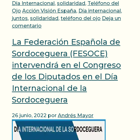
Categorías
Día Internacional
,
solidaridad
,
Teléfono del
Etiquetas
Ojo
Acción Visión España
,
Día internacional
,
juntos
,
solidaridad
,
teléfono del ojo
Deja un
comentario
La Federación Española de
Sordoceguera (FESOCE)
intervendrá en el Congreso
de los Diputados en el Día
Internacional de la
Sordoceguera
26 junio, 2022
por
Andrés Mayor