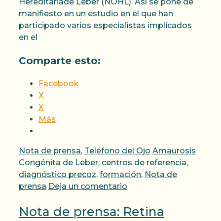
Hereditariade Leber (NOHL). Así se pone de
manifiesto en un estudio en el que han
participado varios especialistas implicados
en el
Comparte esto:
Facebook
X
X
Más
Categorías
Etiquetas
Nota de prensa
,
Teléfono del Ojo
Amaurosis
Congénita de Leber
,
centros de referencia
,
diagnóstico precoz
,
formación
,
Nota de
prensa
Deja un comentario
Nota de prensa: Retina