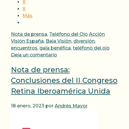
X
X
Más
Categorías
Etiquetas
Nota de prensa
,
Teléfono del Ojo
Acción
Visión España
,
Baja Visión
,
diversión
,
encuentros
,
gala benéfica
,
teléfono del ojo
Deja un comentario
Nota de prensa:
Conclusiones del II Congreso
Retina Iberoamérica Unida
18 enero, 2023
por
Andrés Mayor