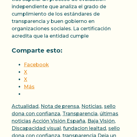
independiente que analiza el grado de
cumplimiento de los estándares de
transparencia y buen gobierno en
organizaciones sociales. La certificación
acredita que la entidad cumple
Comparte esto:
Facebook
X
X
Más
Categorías
Actualidad
,
Nota de prensa
,
Noticias
,
sello
dona con confianza
,
Transparencia
,
últimas
Etiquetas
noticias
Acción Visión España
,
Baja Visión
,
Discapacidad visual
,
fundacion lealtad
,
sello
dona con confianza
,
transparencia
Deja un