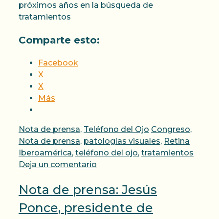
próximos años en la búsqueda de
tratamientos
Comparte esto:
Facebook
X
X
Más
Categorías
Etiquetas
Nota de prensa
,
Teléfono del Ojo
Congreso
,
Nota de prensa
,
patologías visuales
,
Retina
Iberoamérica
,
teléfono del ojo
,
tratamientos
Deja un comentario
Nota de prensa: Jesús
Ponce, presidente de