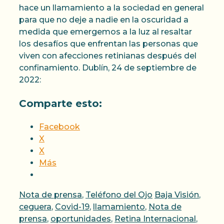
hace un llamamiento a la sociedad en general
para que no deje a nadie en la oscuridad a
medida que emergemos a la luz al resaltar
los desafíos que enfrentan las personas que
viven con afecciones retinianas después del
confinamiento. Dublín, 24 de septiembre de
2022:
Comparte esto:
Facebook
X
X
Más
Categorías
Etiquetas
Nota de prensa
,
Teléfono del Ojo
Baja Visión
,
ceguera
,
Covid-19
,
llamamiento
,
Nota de
prensa
,
oportunidades
,
Retina Internacional
,