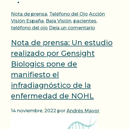
Categorías
Etiquetas
Nota de prensa
,
Teléfono del Ojo
Acción
Visión España
,
Baja Visión
,
pacientes
,
teléfono del ojo
Deja un comentario
Nota de prensa: Un estudio
realizado por Gensight
Biologics pone de
manifiesto el
infradiagnóstico de la
enfermedad de NOHL
14 noviembre, 2022
por
Andrés Mayor