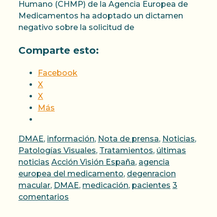
Humano (CHMP) de la Agencia Europea de
Medicamentos ha adoptado un dictamen
negativo sobre la solicitud de
Comparte esto:
Facebook
X
X
Más
Categorías
DMAE
,
información
,
Nota de prensa
,
Noticias
,
Patologías Visuales
,
Tratamientos
,
últimas
Etiquetas
noticias
Acción Visión España
,
agencia
europea del medicamento
,
degenracion
macular
,
DMAE
,
medicación
,
pacientes
3
comentarios