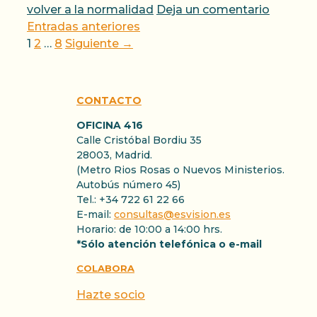
volver a la normalidad
Deja un comentario
Entradas anteriores
Página
Página
Página
1
2
…
8
Siguiente
→
CONTACTO
OFICINA 416
Calle Cristóbal Bordiu 35
28003, Madrid.
(Metro Rios Rosas o Nuevos Ministerios.
Autobús número 45)
Tel.: +34 722 61 22 66
E-mail:
consultas@esvision.es
Horario: de 10:00 a 14:00 hrs.
*Sólo atención telefónica o e-mail
COLABORA
Hazte socio