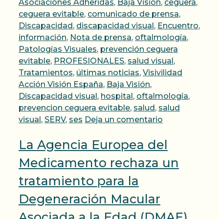
Asociaciones Adheridas
,
Baja Visión
,
ceguera
,
ceguera evitable
,
comunicado de prensa
,
Discapacidad
,
discapacidad visual
,
Encuentro
,
información
,
Nota de prensa
,
oftalmología
,
Patologías Visuales
,
prevención ceguera
evitable
,
PROFESIONALES
,
salud visual
,
Etiqueta
Tratamientos
,
últimas noticias
,
Visivilidad
Acción Visión España
,
Baja Visión
,
Discapacidad visual
,
hospital
,
oftalmología
,
prevencion ceguera evitable
,
salud
,
salud
visual
,
SERV
,
ses
Deja un comentario
La Agencia Europea del
Medicamento rechaza un
tratamiento para la
Degeneración Macular
Asociada a la Edad (DMAE)