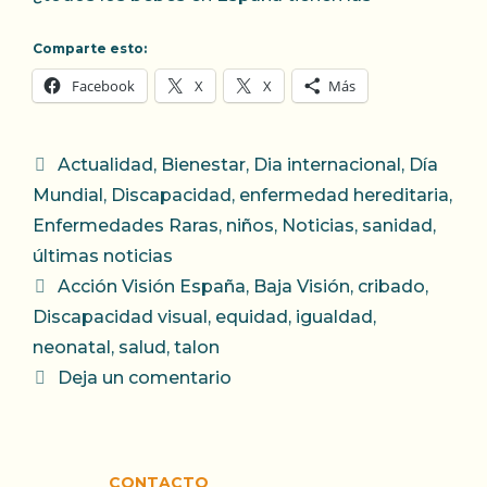
Comparte esto:
Facebook
X
X
Más
Categorías
Actualidad
,
Bienestar
,
Dia internacional
,
Día
Mundial
,
Discapacidad
,
enfermedad hereditaria
,
Enfermedades Raras
,
niños
,
Noticias
,
sanidad
,
últimas noticias
Etiquetas
Acción Visión España
,
Baja Visión
,
cribado
,
Discapacidad visual
,
equidad
,
igualdad
,
neonatal
,
salud
,
talon
Deja un comentario
CONTACTO