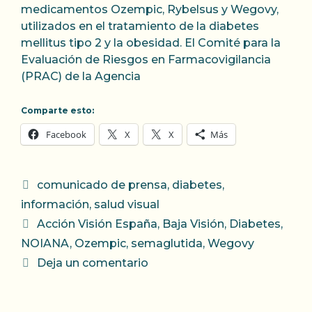
medicamentos Ozempic, Rybelsus y Wegovy,
utilizados en el tratamiento de la diabetes
mellitus tipo 2 y la obesidad. El Comité para la
Evaluación de Riesgos en Farmacovigilancia
(PRAC) de la Agencia
Comparte esto:
Facebook
X
X
Más
Categorías
comunicado de prensa
,
diabetes
,
información
,
salud visual
Etiquetas
Acción Visión España
,
Baja Visión
,
Diabetes
,
NOIANA
,
Ozempic
,
semaglutida
,
Wegovy
Deja un comentario