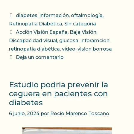
Categorías
diabetes
,
información
,
oftalmología
,
Retinopatía Diabética
,
Sin categoría
Etiquetas
Acción Visión España
,
Baja Visión
,
Discapacidad visual
,
glucosa
,
inforamcion
,
retinopatía diabética
,
video
,
vision borrosa
Deja un comentario
Estudio podría prevenir la
ceguera en pacientes con
diabetes
6 junio, 2024
por
Rocio Marenco Toscano