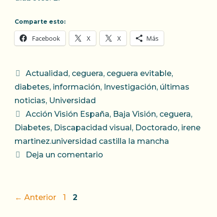
Comparte esto:
Facebook
X
X
Más
Categorías
Actualidad
,
ceguera
,
ceguera evitable
,
diabetes
,
información
,
Investigación
,
últimas
noticias
,
Universidad
Etiquetas
Acción Visión España
,
Baja Visión
,
ceguera
,
Diabetes
,
Discapacidad visual
,
Doctorado
,
irene
martinez.universidad castilla la mancha
Deja un comentario
Página
Página
←
Anterior
1
2