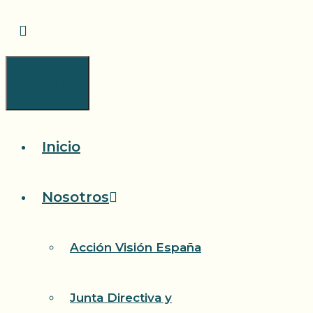
Saltar
al
contenido
Menú
Inicio
Nosotros
Acción Visión España
Junta Directiva y