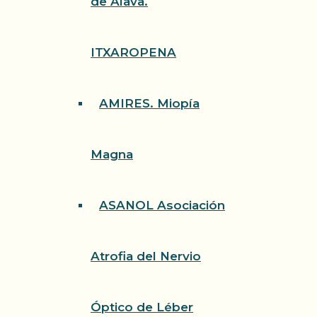
de Álava.
ITXAROPENA
AMIRES. Miopía
Magna
ASANOL Asociación
Atrofia del Nervio
Óptico de Léber