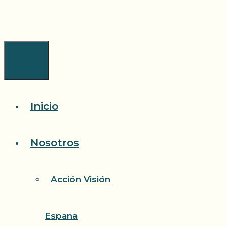
Saltar
al
contenido
Menú
Inicio
Nosotros
Acción Visión
España