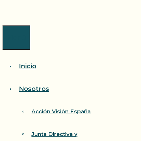
Saltar
al
contenido
Menú
Inicio
Nosotros
Acción Visión España
Junta Directiva y