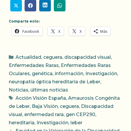
Comparte esto:
Facebook
X
X
Más
Categorías
Actualidad
,
ceguera
,
discapacidad visual
,
Enfermedades Raras
,
Enfermedades Raras
Oculares
,
genética
,
información
,
Investigación
,
neuropatía óptica hereditaria de Leber
,
Noticias
,
últimas noticias
Etiquetas
Acción Visión España
,
Amaurosis Congénita
de Leber
,
Baja Visión
,
ceguera
,
Discapacidad
visual
,
enfermedad rara
,
gen CEP290
,
hereditaria
,
Investigación
,
leber
Equidad en la Valoración de la Discapacidad