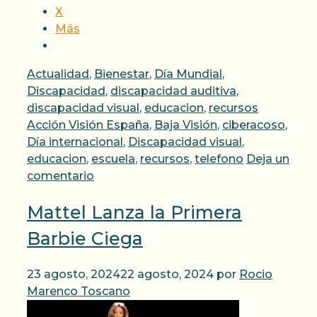
X
Más
Categorías
Actualidad
,
Bienestar
,
Día Mundial
,
Discapacidad
,
discapacidad auditiva
,
Etiquetas
discapacidad visual
,
educacion
,
recursos
Acción Visión España
,
Baja Visión
,
ciberacoso
,
Día internacional
,
Discapacidad visual
,
educacion
,
escuela
,
recursos
,
telefono
Deja un
comentario
Mattel Lanza la Primera
Barbie Ciega
23 agosto, 2024
22 agosto, 2024
por
Rocio
Marenco Toscano