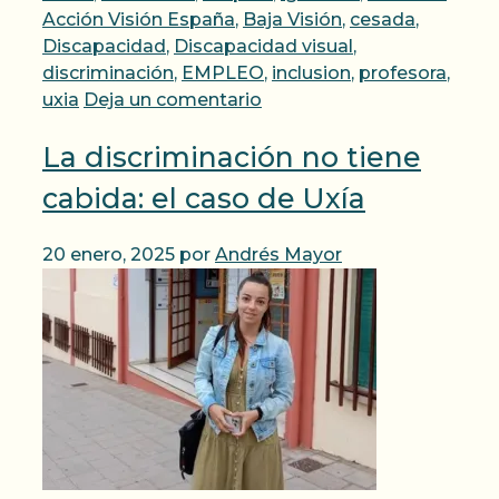
Acción Visión España
,
Baja Visión
,
cesada
,
Discapacidad
,
Discapacidad visual
,
discriminación
,
EMPLEO
,
inclusion
,
profesora
,
uxia
Deja un comentario
La discriminación no tiene
cabida: el caso de Uxía
20 enero, 2025
por
Andrés Mayor