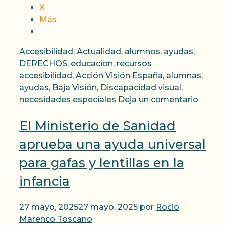
X
Más
Categorías
Accesibilidad
,
Actualidad
,
alumnos
,
ayudas
,
Etiquetas
DERECHOS
,
educacion
,
recursos
accesibilidad
,
Acción Visión España
,
alumnas
,
ayudas
,
Baja Visión
,
Discapacidad visual
,
necesidades especiales
Deja un comentario
El Ministerio de Sanidad
aprueba una ayuda universal
para gafas y lentillas en la
infancia
27 mayo, 2025
27 mayo, 2025
por
Rocio
Marenco Toscano