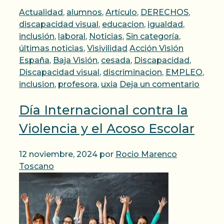
Categorías
Actualidad
,
alumnos
,
Artículo
,
DERECHOS
,
discapacidad visual
,
educacion
,
igualdad
,
inclusión
,
laboral
,
Noticias
,
Sin categoría
,
Etiquetas
últimas noticias
,
Visivilidad
Acción Visión
España
,
Baja Visión
,
cesada
,
Discapacidad
,
Discapacidad visual
,
discriminacion
,
EMPLEO
,
inclusion
,
profesora
,
uxia
Deja un comentario
Día Internacional contra la
Violencia y el Acoso Escolar
12 noviembre, 2024
por
Rocio Marenco
Toscano