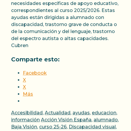
necesidades específicas de apoyo educativo,
correspondientes al curso 2025/2026. Estas
ayudas están dirigidas a alumnado con
discapacidad, trastorno grave de conducta o
de la comunicación y del lenguaje, trastorno
del espectro autista o altas capacidades.
Cubren
Comparte esto:
Facebook
X
X
Más
Categorías
Accesibilidad
,
Actualidad
,
ayudas
,
educacion
,
Etiquetas
información
Acción Visión España
,
alumnado
,
Baja Visión
,
curso 25-26
,
Discapacidad visual
,