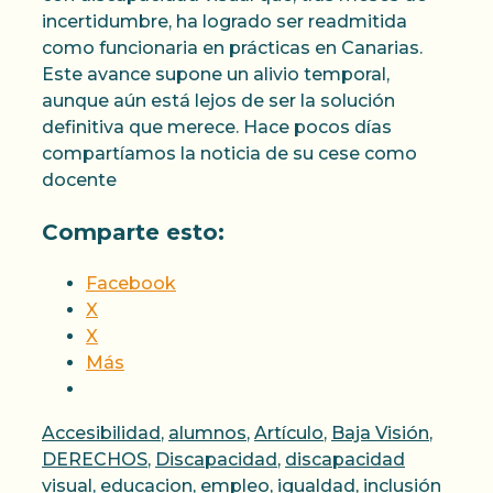
incertidumbre, ha logrado ser readmitida
como funcionaria en prácticas en Canarias.
Este avance supone un alivio temporal,
aunque aún está lejos de ser la solución
definitiva que merece. Hace pocos días
compartíamos la noticia de su cese como
docente
Comparte esto:
Facebook
X
X
Más
Categorías
Accesibilidad
,
alumnos
,
Artículo
,
Baja Visión
,
DERECHOS
,
Discapacidad
,
discapacidad
Etiqu
visual
,
educacion
,
empleo
,
igualdad
,
inclusión