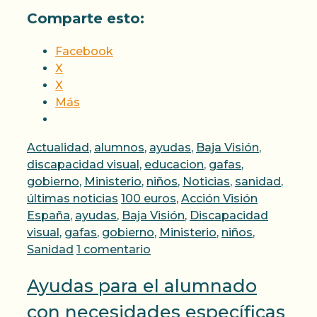
Comparte esto:
Facebook
X
X
Más
Categorías
Actualidad
,
alumnos
,
ayudas
,
Baja Visión
,
discapacidad visual
,
educacion
,
gafas
,
gobierno
,
Ministerio
,
niños
,
Noticias
,
sanidad
,
Etiquetas
últimas noticias
100 euros
,
Acción Visión
España
,
ayudas
,
Baja Visión
,
Discapacidad
visual
,
gafas
,
gobierno
,
Ministerio
,
niños
,
Sanidad
1 comentario
Ayudas para el alumnado
con necesidades específicas