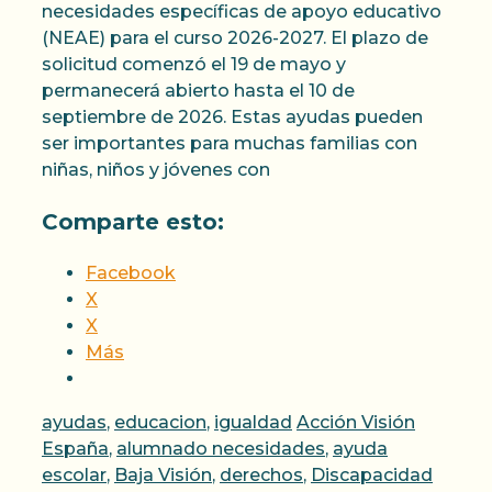
necesidades específicas de apoyo educativo
(NEAE) para el curso 2026-2027. El plazo de
solicitud comenzó el 19 de mayo y
permanecerá abierto hasta el 10 de
septiembre de 2026. Estas ayudas pueden
ser importantes para muchas familias con
niñas, niños y jóvenes con
Comparte esto:
Facebook
X
X
Más
Categorías
Etiquetas
ayudas
,
educacion
,
igualdad
Acción Visión
España
,
alumnado necesidades
,
ayuda
escolar
,
Baja Visión
,
derechos
,
Discapacidad