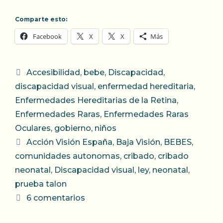
Comparte esto:
Facebook
X
X
Más
Categorías
Accesibilidad
,
bebe
,
Discapacidad
,
discapacidad visual
,
enfermedad hereditaria
,
Enfermedades Hereditarias de la Retina
,
Enfermedades Raras
,
Enfermedades Raras
Oculares
,
gobierno
,
niños
Etiquetas
Acción Visión España
,
Baja Visión
,
BEBES
,
comunidades autonomas
,
cribado
,
cribado
neonatal
,
Discapacidad visual
,
ley
,
neonatal
,
prueba talon
6 comentarios