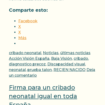
Comparte esto:
Facebook
X
X
Más
Categorías
Etiquet
cribado neonatal
,
Noticias
,
últimas noticias
Acción Visión España
,
Baja Visión
,
cribado
,
diagnostico precoz
,
Discapacidad visual
,
neonatal
,
prueba talon
,
RECIEN NACIDO
Deja
un comentario
Firma para un cribado
neonatal igual en toda
España