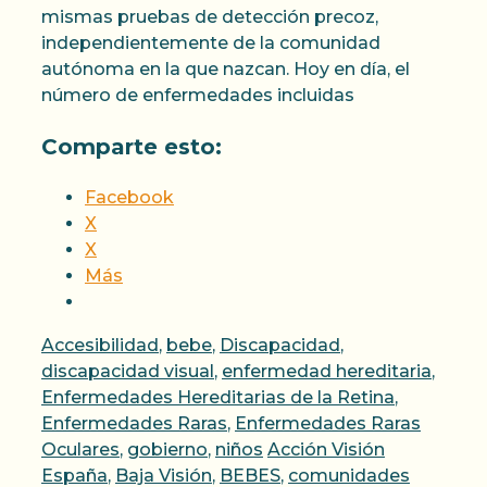
mismas pruebas de detección precoz,
independientemente de la comunidad
autónoma en la que nazcan. Hoy en día, el
número de enfermedades incluidas
Comparte esto:
Facebook
X
X
Más
Categorías
Accesibilidad
,
bebe
,
Discapacidad
,
discapacidad visual
,
enfermedad hereditaria
,
Enfermedades Hereditarias de la Retina
,
Enfermedades Raras
,
Enfermedades Raras
Etiquetas
Oculares
,
gobierno
,
niños
Acción Visión
España
,
Baja Visión
,
BEBES
,
comunidades