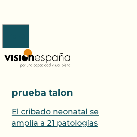
Saltar
al
contenido
Menú
prueba talon
El cribado neonatal se
amplía a 21 patologías