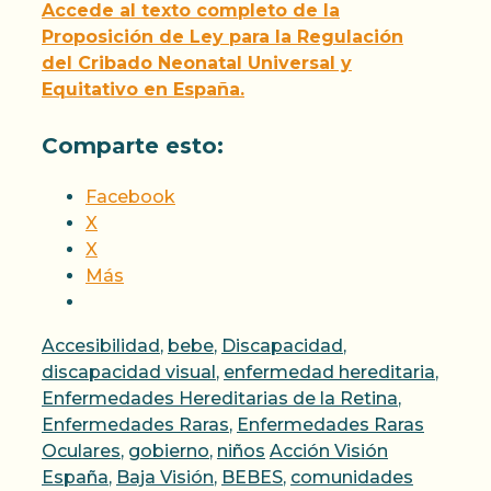
Accede al texto completo de la
Proposición de Ley para la Regulación
del Cribado Neonatal Universal y
Equitativo en España.
Comparte esto:
Facebook
X
X
Más
Categorías
Accesibilidad
,
bebe
,
Discapacidad
,
discapacidad visual
,
enfermedad hereditaria
,
Enfermedades Hereditarias de la Retina
,
Enfermedades Raras
,
Enfermedades Raras
Etiquetas
Oculares
,
gobierno
,
niños
Acción Visión
España
,
Baja Visión
,
BEBES
,
comunidades