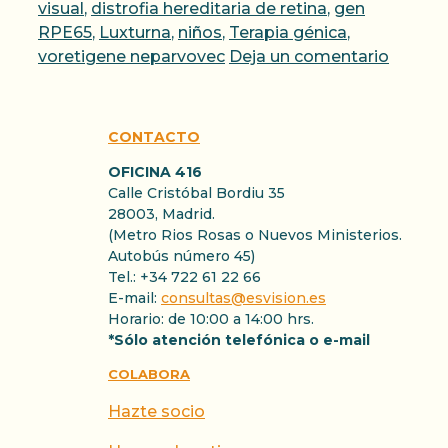
visual
,
distrofia hereditaria de retina
,
gen
RPE65
,
Luxturna
,
niños
,
Terapia génica
,
voretigene neparvovec
Deja un comentario
CONTACTO
OFICINA 416
Calle Cristóbal Bordiu 35
28003, Madrid.
(Metro Rios Rosas o Nuevos Ministerios.
Autobús número 45)
Tel.: +34 722 61 22 66
E-mail:
consultas@esvision.es
Horario: de 10:00 a 14:00 hrs.
*Sólo atención telefónica o e-mail
COLABORA
Hazte socio