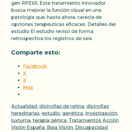
gen RPE65. Este tratamiento innovador
busca mejorar la función visual en una
patología que, hasta ahora, carecía de
opciones terapéuticas eficaces. Detalles del
estudio El estudio revisó de forma
retrospectiva los registros de seis
Comparte esto:
Facebook
X
X
Más
Categorías
Actualidad
,
distrofias de retina
,
distrofias
hereditarias
,
estudio
,
genética
,
Investigación
,
Etiquetas
luxturna
,
terapia génica
,
Tratamientos
Acción
Visión España
,
Baja Visión
,
Discapacidad