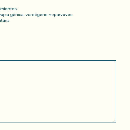
amientos
rapia génica
,
voretigene neparvovec
taria