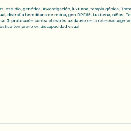
as
,
estudio
,
genética
,
Investigación
,
luxturna
,
terapia génica
,
Trat
ual
,
distrofia hereditaria de retina
,
gen RPE65
,
Luxturna
,
niños
,
Te
e 3: protección contra el estrés oxidativo en la retinosis pigmen
nóstico temprano en discapacidad visual