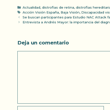
Categorías
Actualidad
,
distrofias de retina
,
distrofias hereditari
Etiquetas
Acción Visión España
,
Baja Visión
,
Discapacidad vis
Se buscan participantes para Estudio NAC Attack fas
Entrevista a Andrés Mayor: la importancia del diag
Deja un comentario
Comentario
Nombre