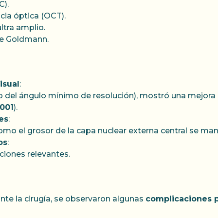
C).
ia óptica (OCT).
ltra amplio.
de Goldmann.
isual
:
del ángulo mínimo de resolución), mostró una mejora
,001
).
es
:
mo el grosor de la capa nuclear externa central se mant
os
:
ciones relevantes.
te la cirugía, se observaron algunas
complicaciones p