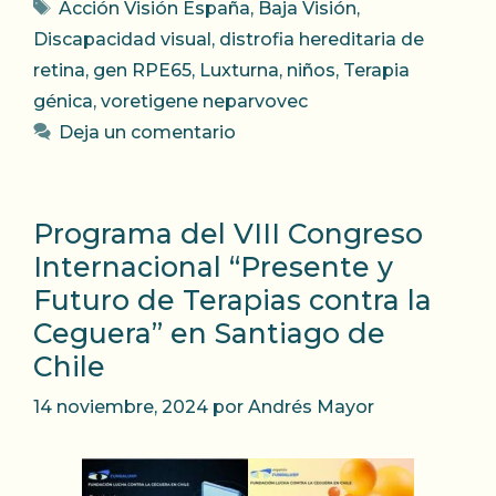
Etiquetas
Acción Visión España
,
Baja Visión
,
Discapacidad visual
,
distrofia hereditaria de
retina
,
gen RPE65
,
Luxturna
,
niños
,
Terapia
génica
,
voretigene neparvovec
Deja un comentario
Programa del VIII Congreso
Internacional “Presente y
Futuro de Terapias contra la
Ceguera” en Santiago de
Chile
14 noviembre, 2024
por
Andrés Mayor