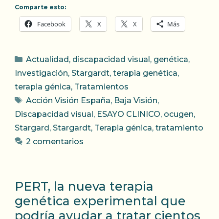
Comparte esto:
Facebook
X
X
Más
Categorías
Actualidad
,
discapacidad visual
,
genética
,
Investigación
,
Stargardt
,
terapia genética
,
terapia génica
,
Tratamientos
Etiquetas
Acción Visión España
,
Baja Visión
,
Discapacidad visual
,
ESAYO CLINICO
,
ocugen
,
Stargard
,
Stargardt
,
Terapia génica
,
tratamiento
2 comentarios
PERT, la nueva terapia
genética experimental que
podría ayudar a tratar cientos