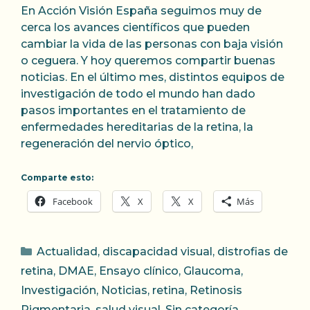
En Acción Visión España seguimos muy de
cerca los avances científicos que pueden
cambiar la vida de las personas con baja visión
o ceguera. Y hoy queremos compartir buenas
noticias. En el último mes, distintos equipos de
investigación de todo el mundo han dado
pasos importantes en el tratamiento de
enfermedades hereditarias de la retina, la
regeneración del nervio óptico,
Comparte esto:
Facebook
X
X
Más
Categorías
Actualidad
,
discapacidad visual
,
distrofias de
retina
,
DMAE
,
Ensayo clínico
,
Glaucoma
,
Investigación
,
Noticias
,
retina
,
Retinosis
Pigmentaria
,
salud visual
,
Sin categoría
,