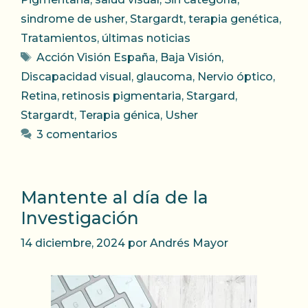
sindrome de usher
,
Stargardt
,
terapia genética
,
Tratamientos
,
últimas noticias
Etiquetas
Acción Visión España
,
Baja Visión
,
Discapacidad visual
,
glaucoma
,
Nervio óptico
,
Retina
,
retinosis pigmentaria
,
Stargard
,
Stargardt
,
Terapia génica
,
Usher
3 comentarios
Mantente al día de la
Investigación
14 diciembre, 2024
por
Andrés Mayor