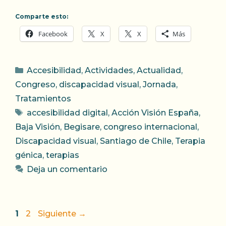
Comparte esto:
Facebook
X
X
Más
Categorías
Accesibilidad
,
Actividades
,
Actualidad
,
Congreso
,
discapacidad visual
,
Jornada
,
Tratamientos
Etiquetas
accesibilidad digital
,
Acción Visión España
,
Baja Visión
,
Begisare
,
congreso internacional
,
Discapacidad visual
,
Santiago de Chile
,
Terapia
génica
,
terapias
Deja un comentario
Página
Página
1
2
Siguiente
→