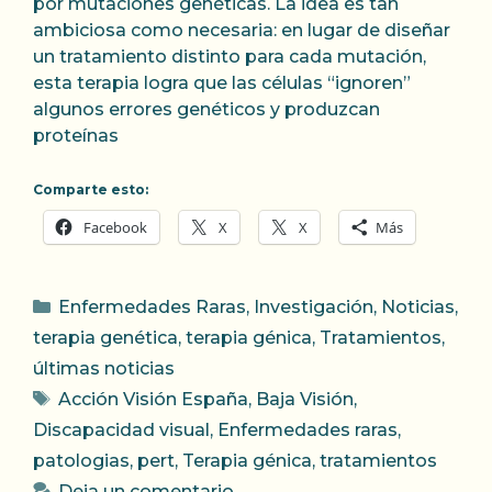
por mutaciones genéticas. La idea es tan
ambiciosa como necesaria: en lugar de diseñar
un tratamiento distinto para cada mutación,
esta terapia logra que las células “ignoren”
algunos errores genéticos y produzcan
proteínas
Comparte esto:
Facebook
X
X
Más
Categorías
Enfermedades Raras
,
Investigación
,
Noticias
,
terapia genética
,
terapia génica
,
Tratamientos
,
últimas noticias
Etiquetas
Acción Visión España
,
Baja Visión
,
Discapacidad visual
,
Enfermedades raras
,
patologias
,
pert
,
Terapia génica
,
tratamientos
Deja un comentario