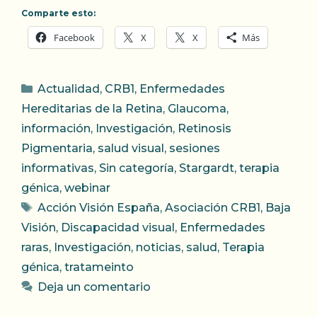
Comparte esto:
Facebook
X
X
Más
Categorías
Actualidad
,
CRB1
,
Enfermedades
Hereditarias de la Retina
,
Glaucoma
,
información
,
Investigación
,
Retinosis
Pigmentaria
,
salud visual
,
sesiones
informativas
,
Sin categoría
,
Stargardt
,
terapia
génica
,
webinar
Etiquetas
Acción Visión España
,
Asociación CRB1
,
Baja
Visión
,
Discapacidad visual
,
Enfermedades
raras
,
Investigación
,
noticias
,
salud
,
Terapia
génica
,
tratameinto
Deja un comentario