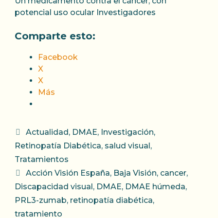
Un medicamento contra el cáncer, con
potencial uso ocular Investigadores
Comparte esto:
Facebook
X
X
Más
Categorías
Actualidad
,
DMAE
,
Investigación
,
Retinopatía Diabética
,
salud visual
,
Tratamientos
Etiquetas
Acción Visión España
,
Baja Visión
,
cancer
,
Discapacidad visual
,
DMAE
,
DMAE húmeda
,
PRL3-zumab
,
retinopatía diabética
,
tratamiento