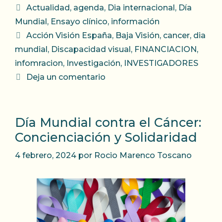
Categorías
Actualidad
,
agenda
,
Dia internacional
,
Día
Mundial
,
Ensayo clínico
,
información
Etiquetas
Acción Visión España
,
Baja Visión
,
cancer
,
dia
mundial
,
Discapacidad visual
,
FINANCIACION
,
infomracion
,
Investigación
,
INVESTIGADORES
Deja un comentario
Día Mundial contra el Cáncer:
Concienciación y Solidaridad
4 febrero, 2024
por
Rocio Marenco Toscano