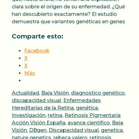
clara sobre el origen de su enfermedad. ¿Qué
han descubierto exactamente? El estudio
demuestra que variantes genéticas en genes
Comparte esto:
Facebook
X
X
Más
Categorías
Actualidad
,
Baja Visión
,
diagnostico genético
,
discapacidad visual
,
Enfermedades
Hereditarias de la Retina
,
genética
,
Etique
Investigación
,
retina
,
Retinosis Pigmentaria
Acción Visión España
,
avance cientifico
,
Baja
Visión
,
DBgen
,
Discapacidad visual
,
genetica
,
nature genetics
,
rebeca valero
,
retinosis