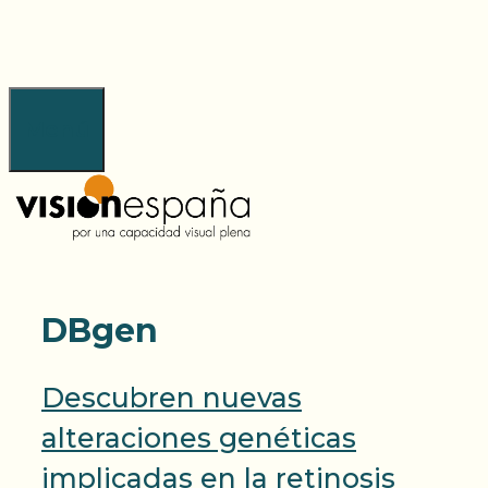
Saltar
al
contenido
Menú
DBgen
Descubren nuevas
alteraciones genéticas
implicadas en la retinosis