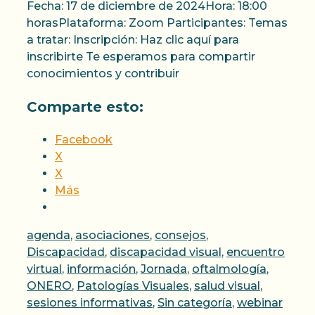
Fecha: 17 de diciembre de 2024Hora: 18:00
horasPlataforma: Zoom Participantes: Temas
a tratar: Inscripción: Haz clic aquí para
inscribirte Te esperamos para compartir
conocimientos y contribuir
Comparte esto:
Facebook
X
X
Más
Categorías
agenda
,
asociaciones
,
consejos
,
Discapacidad
,
discapacidad visual
,
encuentro
virtual
,
información
,
Jornada
,
oftalmología
,
ONERO
,
Patologías Visuales
,
salud visual
,
Etiqu
sesiones informativas
,
Sin categoría
,
webinar