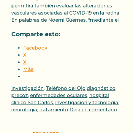
permitirá también evaluar las alteraciones
vasculares asociadas al COVID-19 en la retina.
En palabras de Noemí Güemes, “mediante el
Comparte esto:
Facebook
X
X
Más
Categorías
Etiquetas
Investigación
,
Teléfono del Ojo
diagnóstico
precoz
,
enfermedades oculares
,
hospital
clínico San Carlos
,
investigación y tecnología
,
neurología
,
tratamiento
Deja un comentario