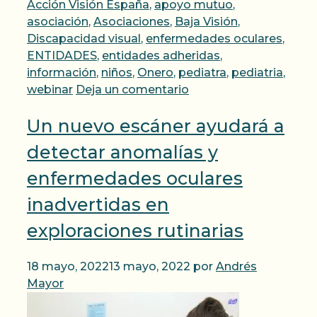
Acción Visión España
,
apoyo mutuo
,
asociación
,
Asociaciones
,
Baja Visión
,
Discapacidad visual
,
enfermedades oculares
,
ENTIDADES
,
entidades adheridas
,
información
,
niños
,
Onero
,
pediatra
,
pediatria
,
webinar
Deja un comentario
Un nuevo escáner ayudará a
detectar anomalías y
enfermedades oculares
inadvertidas en
exploraciones rutinarias
18 mayo, 2022
13 mayo, 2022
por
Andrés
Mayor