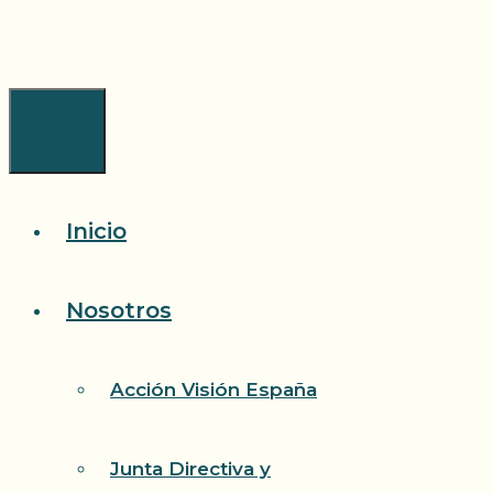
Saltar
al
contenido
Menú
Inicio
Nosotros
Acción Visión España
Junta Directiva y