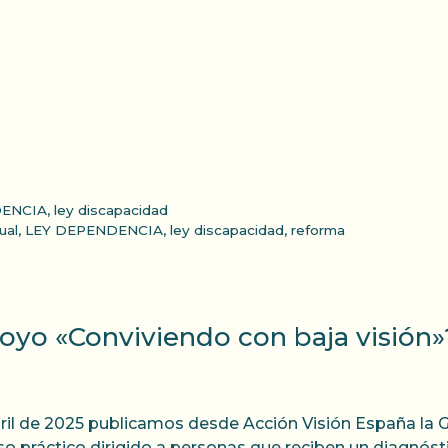
DENCIA
,
ley discapacidad
ual
,
LEY DEPENDENCIA
,
ley discapacidad
,
reforma
oyo «Conviviendo con baja visión»
ril de 2025 publicamos desde Acción Visión España la G
so práctico dirigido a personas que reciben un diagnósti