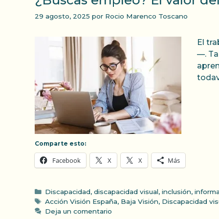
¿Buscas empleo? El valor del
29 agosto, 2025
por
Rocio Marenco Toscano
El tr
—. Ta
apren
todav
Comparte esto:
Facebook
X
X
Más
Categorías
Discapacidad
,
discapacidad visual
,
inclusión
,
inform
Etiquetas
Acción Visión España
,
Baja Visión
,
Discapacidad vis
Deja un comentario