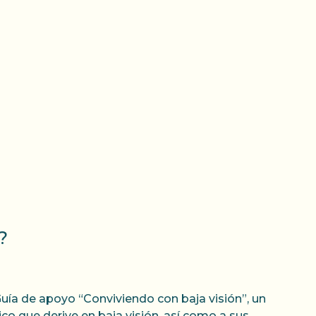
?
uía de apoyo “Conviviendo con baja visión”, un
co que derive en baja visión, así como a sus