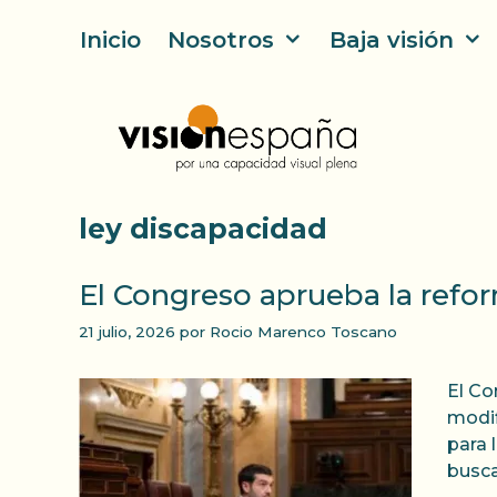
Saltar
Inicio
Nosotros
Baja visión
al
contenido
ley discapacidad
El Congreso aprueba la refo
21 julio, 2026
por
Rocio Marenco Toscano
El Co
modif
para 
busca