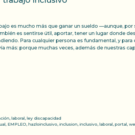
 trabajo inclusivo
abajo es mucho más que ganar un sueldo —aunque, por 
mbién es sentirse útil, aportar, tener un lugar donde de
diendo. Para cualquier persona es fundamental, y para
ía más: porque muchas veces, además de nuestras ca
ación
,
laboral
,
ley discapacidad
ual
,
EMPLEO
,
hazloinclusivo
,
inclusion
,
inclusivo
,
laboral
,
portal
,
we