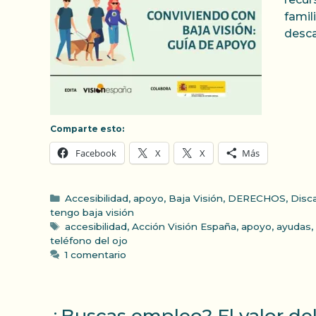
famil
desca
Comparte esto:
Facebook
X
X
Más
Categorías
Accesibilidad
,
apoyo
,
Baja Visión
,
DERECHOS
,
Disc
tengo baja visión
Etiquetas
accesibilidad
,
Acción Visión España
,
apoyo
,
ayudas
,
teléfono del ojo
1 comentario