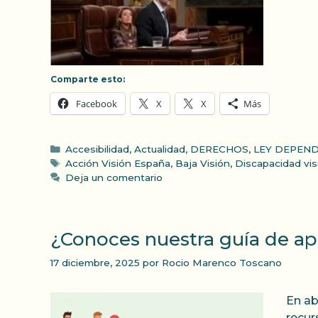
Comparte esto:
Facebook
X
X
Más
Categorías
Accesibilidad
,
Actualidad
,
DERECHOS
,
LEY DEPEN
Etiquetas
Acción Visión España
,
Baja Visión
,
Discapacidad vis
Deja un comentario
¿Conoces nuestra guía de ap
17 diciembre, 2025
por
Rocio Marenco Toscano
En ab
recur