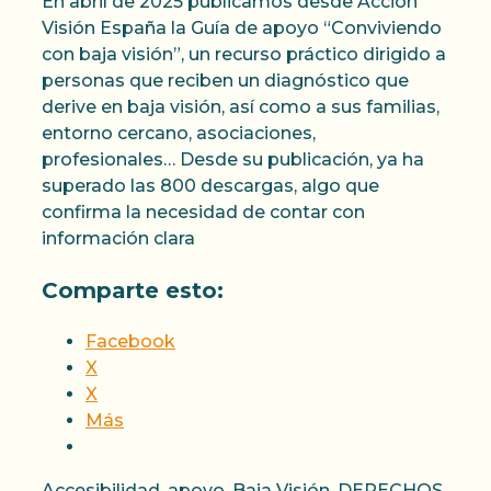
En abril de 2025 publicamos desde Acción
Visión España la Guía de apoyo “Conviviendo
con baja visión”, un recurso práctico dirigido a
personas que reciben un diagnóstico que
derive en baja visión, así como a sus familias,
entorno cercano, asociaciones,
profesionales… Desde su publicación, ya ha
superado las 800 descargas, algo que
confirma la necesidad de contar con
información clara
Comparte esto:
Facebook
X
X
Más
Categorías
Accesibilidad
,
apoyo
,
Baja Visión
,
DERECHOS
,