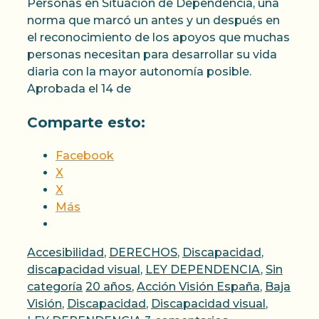
Personas en Situación de Dependencia, una
norma que marcó un antes y un después en
el reconocimiento de los apoyos que muchas
personas necesitan para desarrollar su vida
diaria con la mayor autonomía posible.
Aprobada el 14 de
Comparte esto:
Facebook
X
X
Más
Categorías
Accesibilidad
,
DERECHOS
,
Discapacidad
,
discapacidad visual
,
LEY DEPENDENCIA
,
Sin
Etiquetas
categoría
20 años
,
Acción Visión España
,
Baja
Visión
,
Discapacidad
,
Discapacidad visual
,