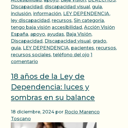
Discapacidad
,
discapacidad visual
,
guia
,
inclusión
,
información
,
LEY DEPENDENCIA
,
ley discapacidad
,
recursos
,
Sin categoría
,
Etiquetas
tengo baja visión
accesibilidad
,
Acción Visión
España
,
apoyo
,
ayudas
,
Baja Visión
,
Discapacidad
,
Discapacidad visual
,
grado
,
guia
,
LEY DEPENDENCIA
,
pacientes
,
recursos
,
recursos sociales
,
teléfono del ojo
1
comentario
18 años de la Ley de
Dependencia: luces y
sombras en su balance
18 diciembre, 2024
por
Rocio Marenco
Toscano