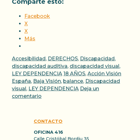
Comparte esto:
Facebook
X
X
Más
Categorías
Accesibilidad
,
DERECHOS
,
Discapacidad
,
discapacidad auditiva
,
discapacidad visual
,
Etiquetas
LEY DEPENDENCIA
18 AÑOS
,
Acción Visión
España
,
Baja Visión
,
balance
,
Discapacidad
visual
,
LEY DEPENDENCIA
Deja un
comentario
CONTACTO
OFICINA 416
Calle Cristóbal Bordiu 35