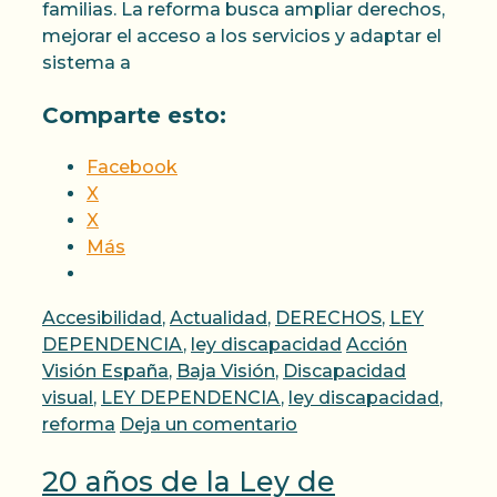
familias. La reforma busca ampliar derechos,
mejorar el acceso a los servicios y adaptar el
sistema a
Comparte esto:
Facebook
X
X
Más
Categorías
Accesibilidad
,
Actualidad
,
DERECHOS
,
LEY
Etiquetas
DEPENDENCIA
,
ley discapacidad
Acción
Visión España
,
Baja Visión
,
Discapacidad
visual
,
LEY DEPENDENCIA
,
ley discapacidad
,
reforma
Deja un comentario
20 años de la Ley de